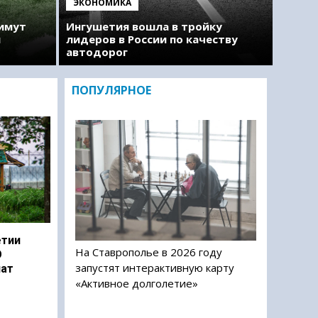
ЭКОНОМИКА
римут
Ингушетия вошла в тройку
м
лидеров в России по качеству
автодорог
ПОПУЛЯРНОЕ
етии
На Ставрополье в 2026 году
О
запустят интерактивную карту
чат
«Активное долголетие»