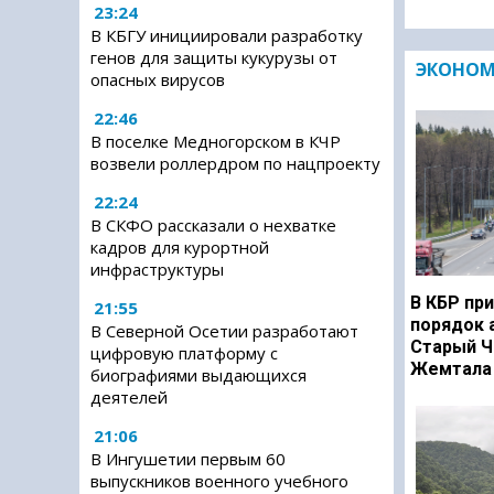
23:24
В КБГУ инициировали разработку
генов для защиты кукурузы от
ЭКОНО
опасных вирусов
22:46
В поселке Медногорском в КЧР
возвели роллердром по нацпроекту
22:24
В СКФО рассказали о нехватке
кадров для курортной
инфраструктуры
В КБР при
21:55
порядок 
В Северной Осетии разработают
Старый Ч
цифровую платформу с
Жемтала 
биографиями выдающихся
деятелей
21:06
В Ингушетии первым 60
выпускников военного учебного