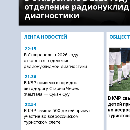
отделение радионуклид
диагностики
ЛЕНТА НОВОСТЕЙ
ОБЩЕСТ
22:15
В Ставрополе в 2026 году
откроется отделение
радионуклидной диагностики
21:36
В КБР привели в порядок
автодорогу Старый Черек —
Жемтала — Сукан Суу
В КЧР св
22:54
детей пр
во всеро
В КЧР свыше 500 детей примут
туристск
участие во всероссийском
туристском слете