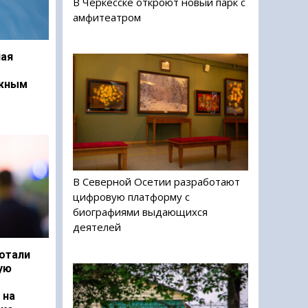
В Черкесске откроют новый парк с
амфитеатром
ая
ежным
В Северной Осетии разработают
цифровую платформу с
биографиями выдающихся
деятелей
отали
ую
 на