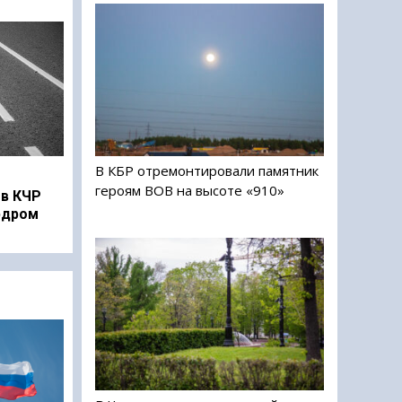
В КБР отремонтировали памятник
героям ВОВ на высоте «910»
в КЧР
рдром