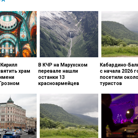
 Кирилл
В КЧР на Марухском
Кабардино-Бал
вятить храм
перевале нашли
с начала 2026 г
 имени
останки 13
посетили около
 Грозном
красноармейцев
туристов