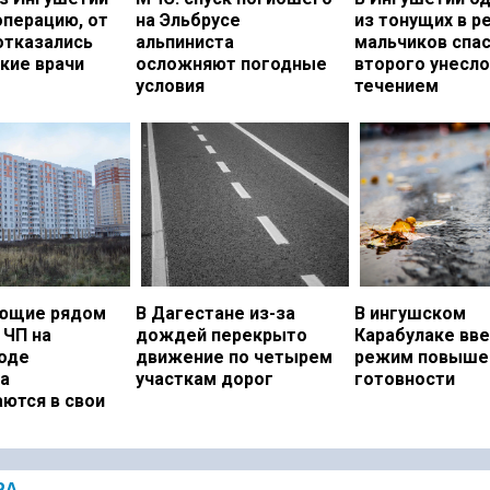
операцию, от
на Эльбрусе
из тонущих в р
отказались
альпиниста
мальчиков спас
кие врачи
осложняют погодные
второго унесло
условия
течением
ющие рядом
В Дагестане из-за
В ингушском
 ЧП на
дождей перекрыто
Карабулаке вв
оде
движение по четырем
режим повыше
а
участкам дорог
готовности
ются в свои
РА