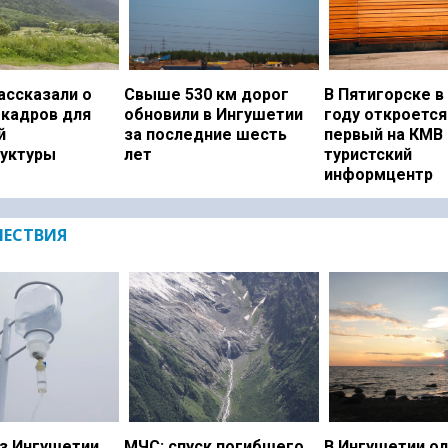
ассказали о
Свыше 530 км дорог
В Пятигорске в
 кадров для
обновили в Ингушетии
году откроется
й
за последние шесть
первый на КМВ
уктуры
лет
туристский
информцентр
ЕСТВИЯ
з Ингушетии
МЧС: спуск погибшего
В Ингушетии о