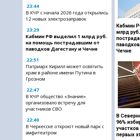
23:44
В КЧР с начала 2026 года открылись
12 новых электрозаправок
Кабмин Р
23:29
млрд руб
Кабмин РФ выделил 1 млрд руб.
пострада
на помощь пострадавшим от
паводков
паводков Дагестану и Чечне
Чечне
22:51
Патриарх Кирилл может освятить
храм в районе имени Путина в
Грозном
22:47
В КЧР общество «Знание»
организовало встречу для
участников СВО
В Северн
22:40
96% изби
В Черкесске откроют новый парк с
участков
амфитеатром
первых э