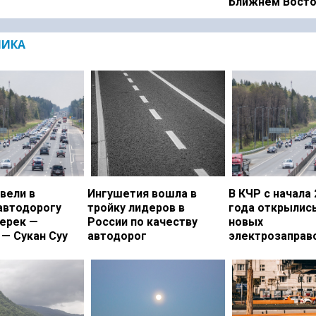
Ближнем Вост
МИКА
вели в
Ингушетия вошла в
В КЧР с начала 
автодорогу
тройку лидеров в
года открылись
ерек —
России по качеству
новых
— Сукан Суу
автодорог
электрозаправ