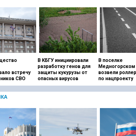
щество
В КБГУ инициировали
В поселке
разработку генов для
Медногорском 
вало встречу
защиты кукурузы от
возвели ролле
тников СВО
опасных вирусов
по нацпроекту
ИКА