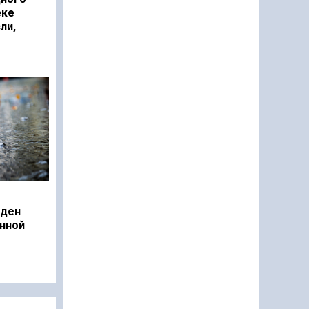
еке
ли,
еден
нной