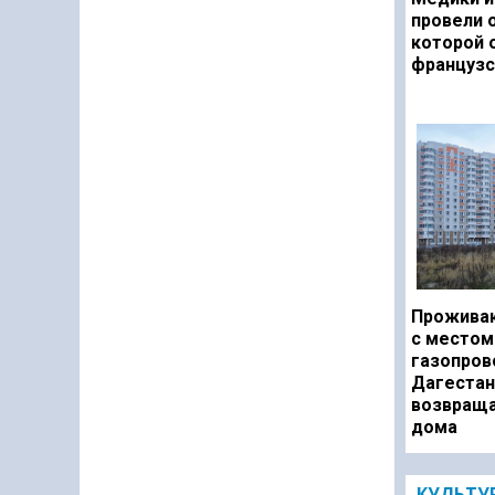
провели 
которой 
французс
Прожива
с местом
газопров
Дагестан
возвраща
дома
КУЛЬТУ