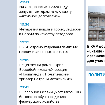
21:31
На Ставрополье в 2026 году
запустят интерактивную карту
«Активное долголетие»
19:36
Ингушетия вошла в тройку лидеров
в России по качеству автодорог
19:19
В КЧР об
В КБР отремонтировали памятник
«Знание»
героям ВОВ на высоте «910»
организо
12:09
для учас
Рецензия на роман Юрия
Воскобойникова «Операция
«Пропаганда»: Политический
ПОЛИТ
триллер на грани метафизики»
23:45
В Северной Осетии участников СВО
бесплатно обучат ведению
фермерского хозяйства