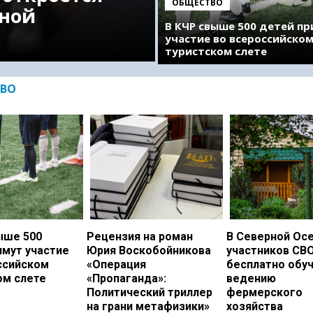
ОБЩЕСТВО
ной
В КЧР свыше 500 детей п
участие во всероссийско
туристском слете
ВО
ыше 500
Рецензия на роман
В Северной Ос
имут участие
Юрия Воскобойникова
участников СВ
ссийском
«Операция
бесплатно обу
ом слете
«Пропаганда»:
ведению
Политический триллер
фермерского
на грани метафизики»
хозяйства