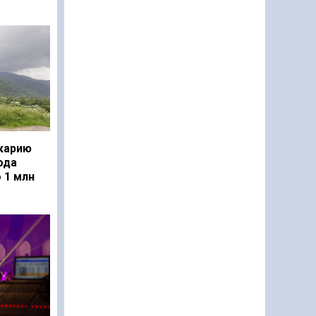
карию
ода
 1 млн