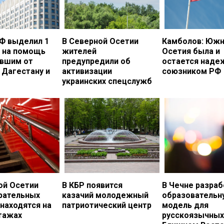
Ф выделил 1
В Северной Осетии
Камболов: Южн
. на помощь
жителей
Осетия была и
вшим от
предупредили об
остается над
 Дагестану и
активизации
союзником РФ
украинских спецслужб
ой Осетии
В КБР появится
В Чечне разраб
рательных
казачий молодежный
образовательн
 находятся на
патриотический центр
модель для
тажах
русскоязычных