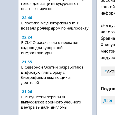
россий
генов для защиты кукурузы от
гонкой
опасных вирусов
информ
22:46
В поселке Медногорском в КЧР
«На ку
возвели роллердром по нацпроекту
велого
22:24
бревна
В СКФО рассказали о нехватке
Хрипун
кадров для курортной
многок
инфраструктуры
эндуро
21:55
В Северной Осетии разработают
АРХ
цифровую платформу с
биографиями выдающихся
деятелей
Подпи
21:06
В Ингушетии первым 60
Дзен
выпускников военного учебного
центра выдали дипломы