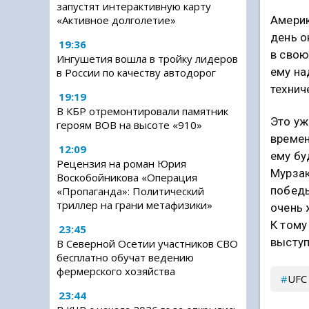
запустят интерактивную карту
Америк
«Активное долголетие»
день о
19:36
в свою
Ингушетия вошла в тройку лидеров
ему на
в России по качеству автодорог
технич
19:19
В КБР отремонтировали памятник
Это уж
героям ВОВ на высоте «910»
времен
12:09
ему бу
Рецензия на роман Юрия
Мурзак
Воскобойникова «Операция
победы
«Пропаганда»: Политический
триллер на грани метафизики»
очень 
К тому
23:45
выступ
В Северной Осетии участников СВО
бесплатно обучат ведению
фермерского хозяйства
UFC
23:44