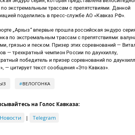
ская эндуро серия, которая представлена велосипедно
 по экстремальным трассам с препятствиями. Данной
ацией поделились в пресс-службе АО «Кавказ.РФ».
рорте „Архыз“ впервые прошла российская эндуро сери
нка по экстремальным трассам с препятствиями: валун
ми, грязью и песком. Призер этих соревнований — Вита
ов — трехкратный чемпион России по даунхиллу,
ратный победитель и призер соревнований по даунхилл
», — цитирует текст сообщения «Это Кавказ».
ЫЗ
ВЕЛОГОНКА
сывайтесь на Голос Кавказа:
 Новости
|
Telegram