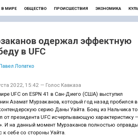
В МИРЕ
ОБЩЕСТВО
ПРОИСШЕСТВИЯ
ЭКОНОМИКА
КУЛ
заканов одержал эффектную
беду в UFC
Павел Лопатко
уста 2022, 15:42 — Голос Кавказа
нире UFC on ESPN 41 в Сан-Диего (США) выступил
нин Азамат Мурзаканов, который год назад пробился в
контендерскую серию Даны Уайта. Боец из Нальчика т
л от президента UFC исчерпывающую характеристику 
». И на данный момент Мурзаканов полностью оправд
с к себе со стороны Уайта.