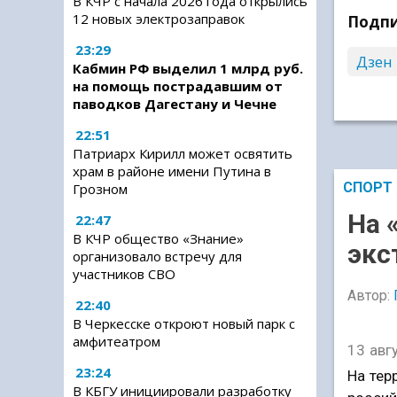
В КЧР с начала 2026 года открылись
12 новых электрозаправок
Подпи
23:29
Дзен
Кабмин РФ выделил 1 млрд руб.
на помощь пострадавшим от
паводков Дагестану и Чечне
22:51
Патриарх Кирилл может освятить
храм в районе имени Путина в
СПОРТ
Грозном
На 
22:47
В КЧР общество «Знание»
экс
организовало встречу для
участников СВО
Автор:
22:40
В Черкесске откроют новый парк с
амфитеатром
13 авг
23:24
На тер
В КБГУ инициировали разработку