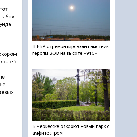
тот
ть бой
аунде
В КБР отремонтировали памятник
героям ВОВ на высоте «910»
 скором
о топ-5
ле
 не
аевых.
В Черкесске откроют новый парк с
амфитеатром