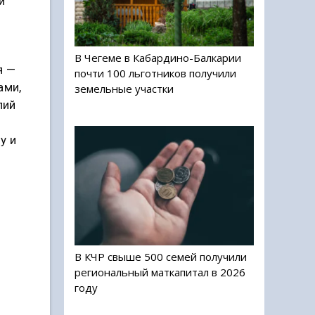
й
В Чегеме в Кабардино-Балкарии
я —
почти 100 льготников получили
ами,
земельные участки
лий
у и
В КЧР свыше 500 семей получили
региональный маткапитал в 2026
году