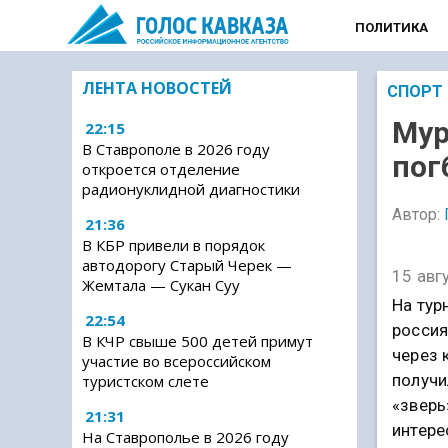
ПОЛИТИКА
ЛЕНТА НОВОСТЕЙ
СПОРТ
Мур
22:15
В Ставрополе в 2026 году
пог
откроется отделение
радионуклидной диагностики
Автор:
21:36
В КБР привели в порядок
автодорогу Старый Черек —
15 авг
Жемтала — Сукан Суу
На тур
22:54
россия
В КЧР свыше 500 детей примут
через 
участие во всероссийском
получи
туристском слете
«зверь
21:31
интере
На Ставрополье в 2026 году