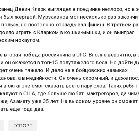
анец Девин Кларк выглядел в поединке неплохо, но в э
н был жертвой. Мурзаканов мог несколько раз закончи
 пользу, но постоянно откладывал финиш. В третьем р
доело играть с Кларком в кошки-мышки, и он выиграл
еским нокаутом.
е вторая победа россиянина в UFC. Вполне вероятно, в
и он окажется в топ-15 полутяжелого веса. Но дойти д
дет очень тяжело. И дело не в бойцовских навыках
анова, а в медийности. Он очень скромный, и даже пос
 в октагоне смог сказать всего пару слов. Таких ребят
жалуют в США, где больше любят макгрегоров, да чим
 же, Азамату уже 35 лет. На высоком уровне он сможет
ать еще года два.
СПОРТ