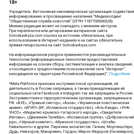
18+
Учредитель: Автономная некоммерческая организация содействи
информированию и просвещению населения "Медиахолдинг
"Общественная служба новостей" (ОГРН 1187700006328).
Мнение редакции может не совпадать с мнением авторов.
При перепечатке или цитировании материалов сайта
Goloskavkaza.com ссылка на источник обязательна, при
использовании в Интернет-изданиях и на сайтах обязательна
прямая гиперссылка на сайт Goloskavkaza.com.
На информационном ресурсе применяются рекомендательные
технологии (информационные технологии предоставления
информации на основе сбора, систематизации и анализа сведений,
относящихся к предпочтениям пользователей сети "Интернет",
находящихся на территории Российской Федерации)".
Подробнее
.
*Meta Platforms признана экстремистской организацией, её
деятельность в России запрещена, а также принадлежащие ей
социальные сети Facebook и Instagram так же запрещены в России.
Экстремистские и террористические организации, запрещенные в
РФ: «АУЕ», «Правый сектор», «Азов», «Украинская повстанческая
армия», «ИГИЛ» (ИГ, Исламское государство), «Аль-Каида», «УНА-
УНСО», «Меджлис крымско-татарского народа», «Свидетели
Иеговы», «Движение Талибан», «Исламская группа», «Добровольчи
рух», «Чёрный комитет», «Мужское государство», «Штабы
Навального» и другие. Перечень иноагентов: Галкин, Моргенштерн,
Дудь, Невзоров, Макаревич, Гордон, Мирон Фёдоров (Оксимирон),