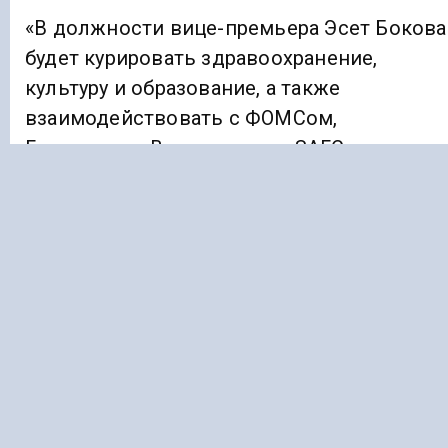
«В должности вице-премьера Эсет Бокова
будет курировать здравоохранение,
культуру и образование, а также
взаимодействовать с ФОМСом,
Госархивом, Военкоматом, ЗАГСом,
Управлением культурного наследия при
правительстве региона, Археологическим
центром и Фондом социального
страхования», — добавили в пресс-службе.
ИНГУШЕТИЯ
ПОЛИТИКА
Подписывайтесь на Голос Кавказа:
Дзен Новости
|
Telegram