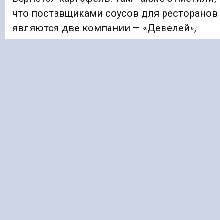
что поставщиками соусов для ресторанов
являются две компании — «Девелей»,
которая производит соусы в городе Кана
Чувашской Республики, и «КрафтХайнц
Восток» из Ленинградской области.
Ранее сообщалось, что в Северо-
Кавказском федеральном университете
создадут
площадку
для межкультурного
диалога «InПуть». Новый проект, уже
получивший признание на конкурсе
правительства Ставропольского края,
разработан специально для иностранных
студентов, обучающихся на Северном
Кавказе.