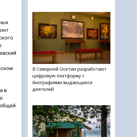
тных
монт
ского
о
шевский
вском
В Северной Осетии разработают
цифровую платформу с
биографиями выдающихся
деятелей
а в
ло
 общей