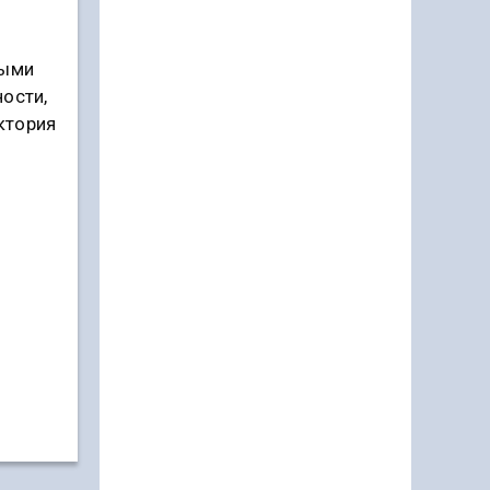
ыми
ости,
ктория