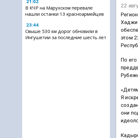
21:02
22 авг
В КЧР на Марухском перевале
нашли останки 13 красноармейцев
Регион
Хаджи 
23:44
обеспе
Свыше 530 км дорог обновили в
Ингушетии за последние шесть лет
этом 2
Респуб
По его
преддв
Рубежн
«Детям
Я искр
создан
они по
идеоло
Кадыро