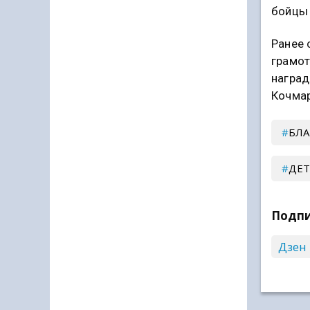
бойцы 
Ранее 
грамот
наград
Кочмар
БЛА
ДЕ
Подпи
Дзен