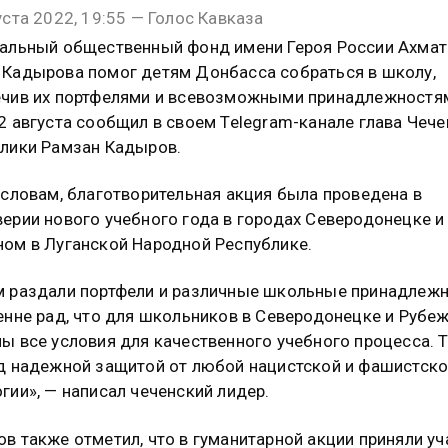
уста 2022, 19:55 — Голос Кавказа
альный общественный фонд имени Героя России Ахмат
Кадырова помог детям Донбасса собраться в школу,
чив их портфелями и всевозможными принадлежностя
2 августа сообщил в своем Telegram-канале глава Чеч
лики Рамзан Кадыров.
 словам, благотворительная акция была проведена в
ерии нового учебного года в городах Северодонецке и
ом в Луганской Народной Республике.
 раздали портфели и различные школьные принадлежн
енне рад, что для школьников в Северодонецке и Рубе
ы все условия для качественного учебного процесса. 
д надежной защитой от любой нацистской и фашистск
гии», — написал чеченский лидер.
в также отметил, что в гуманитарной акции приняли уч