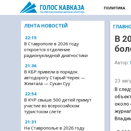
ПОЛИТИКА
ЛЕНТА НОВОСТЕЙ
ГЛАВН
В 2
22:15
В Ставрополе в 2026 году
бол
откроется отделение
радионуклидной диагностики
Автор:
21:36
В КБР привели в порядок
автодорогу Старый Черек —
23 авг
Жемтала — Сукан Суу
В след
22:54
объект
В КЧР свыше 500 детей примут
около 
участие во всероссийском
журнал
туристском слете
Влади
21:31
На Ставрополье в 2026 году