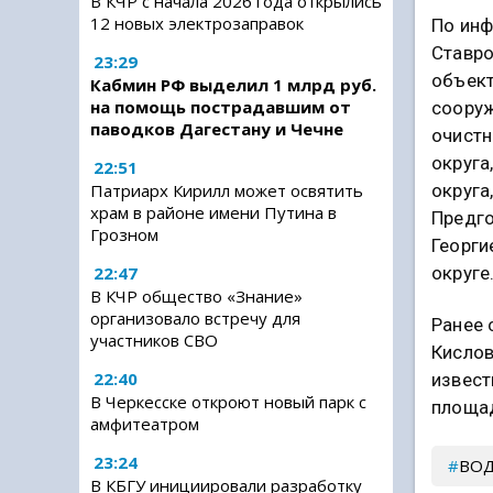
В КЧР с начала 2026 года открылись
12 новых электрозаправок
По инф
Ставро
23:29
объект
Кабмин РФ выделил 1 млрд руб.
на помощь пострадавшим от
сооруж
паводков Дагестану и Чечне
очистн
округа
22:51
округа
Патриарх Кирилл может освятить
храм в районе имени Путина в
Предго
Грозном
Георги
округе
22:47
В КЧР общество «Знание»
организовало встречу для
Ранее 
участников СВО
Кисло
22:40
извест
В Черкесске откроют новый парк с
площад
амфитеатром
23:24
ВО
В КБГУ инициировали разработку