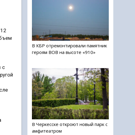
112
объем
В КБР отремонтировали памятник
героям ВОВ на высоте «910»
 с
Другой
сле
а
В Черкесске откроют новый парк с
амфитеатром