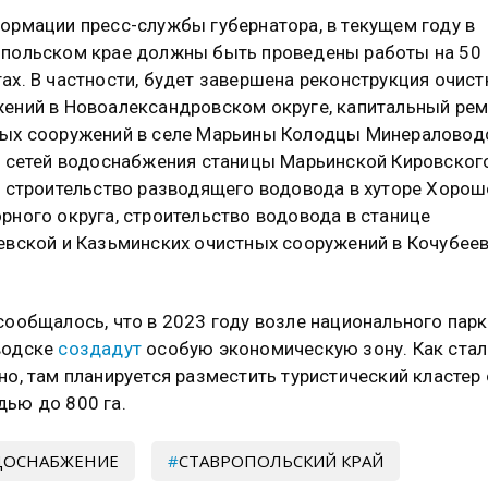
ормации пресс-службы губернатора, в текущем году в
польском крае должны быть проведены работы на 50
ах. В частности, будет завершена реконструкция очис
ений в Новоалександровском округе, капитальный ре
ых сооружений в селе Марьины Колодцы Минераловод
, сетей водоснабжения станицы Марьинской Кировског
, строительство разводящего водовода в хуторе Хоро
рного округа, строительство водовода в станице
евской и Казьминских очистных сооружений в Кочубее
.
сообщалось, что в 2023 году возле национального парк
водске
создадут
особую экономическую зону. Как ста
но, там планируется разместить туристический кластер
ью до 800 га.
ДОСНАБЖЕНИЕ
СТАВРОПОЛЬСКИЙ КРАЙ