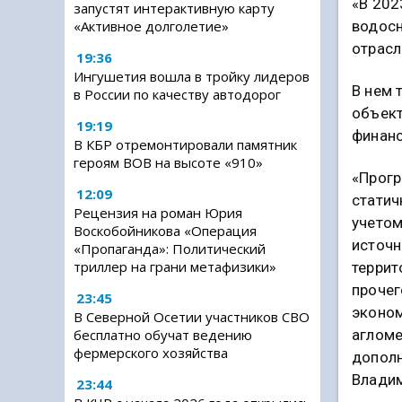
«В 202
запустят интерактивную карту
водосн
«Активное долголетие»
отрасл
19:36
Ингушетия вошла в тройку лидеров
В нем 
в России по качеству автодорог
объект
19:19
финанс
В КБР отремонтировали памятник
героям ВОВ на высоте «910»
«Прогр
12:09
статич
Рецензия на роман Юрия
учетом
Воскобойникова «Операция
источн
«Пропаганда»: Политический
триллер на грани метафизики»
террит
прочег
23:45
эконом
В Северной Осетии участников СВО
бесплатно обучат ведению
агломе
фермерского хозяйства
дополн
Влади
23:44