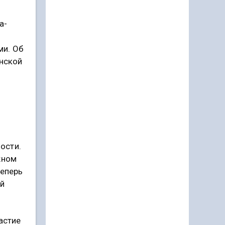
а-
ми. Об
енской
ости.
жном
Теперь
ой
астие