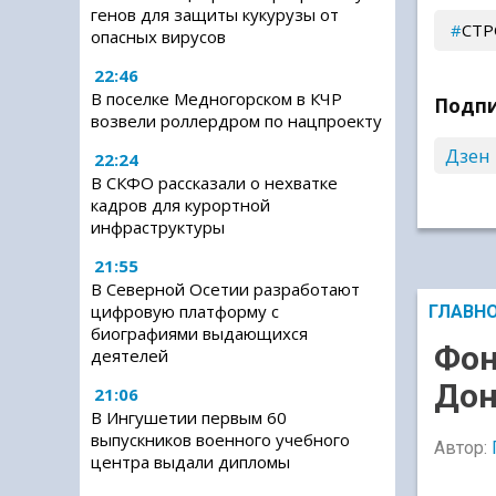
генов для защиты кукурузы от
СТР
опасных вирусов
22:46
В поселке Медногорском в КЧР
Подпи
возвели роллердром по нацпроекту
Дзен
22:24
В СКФО рассказали о нехватке
кадров для курортной
инфраструктуры
21:55
В Северной Осетии разработают
цифровую платформу с
ГЛАВН
биографиями выдающихся
Фон
деятелей
Дон
21:06
В Ингушетии первым 60
выпускников военного учебного
Автор:
центра выдали дипломы