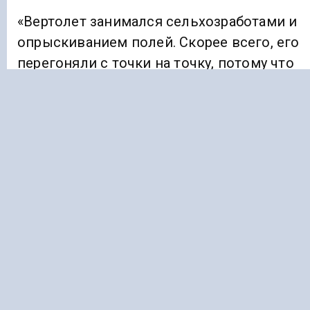
«Вертолет занимался сельхозработами и
опрыскиванием полей. Скорее всего, его
перегоняли с точки на точку, потому что
здесь подобные мероприятия никто не
заказывал», — сказал Бондаренко,
предположив, что падение могло
произойти из-за неблагоприятных
погодных условий.
По его словам, сейчас следствие
занимается поиском пилотов, возможных
пассажиров и владельцев воздушного
судна. При этом транспортная прокуратура
начала проверку по факту его жесткой
посадки.