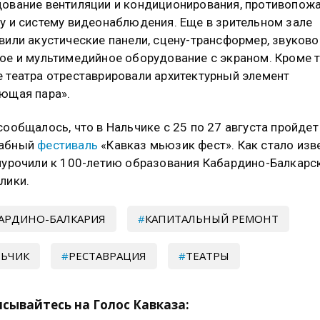
ование вентиляции и кондиционирования, противопож
у и систему видеонаблюдения. Еще в зрительном зале
вили акустические панели, сцену-трансформер, звуково
ое и мультимедийное оборудование с экраном. Кроме т
 театра отреставрировали архитектурный элемент
ющая пара».
сообщалось, что в Нальчике с 25 по 27 августа пройдет
абный
фестиваль
«Кавказ мьюзик фест». Как стало изв
иурочили к 100-летию образования Кабардино-Балкарс
лики.
АРДИНО-БАЛКАРИЯ
КАПИТАЛЬНЫЙ РЕМОНТ
ЬЧИК
РЕСТАВРАЦИЯ
ТЕАТРЫ
сывайтесь на Голос Кавказа: