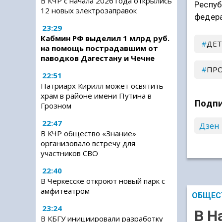
В КЧР с начала 2026 года открылись
Респуб
12 новых электрозаправок
федера
23:29
Кабмин РФ выделил 1 млрд руб.
ДЕТ
на помощь пострадавшим от
паводков Дагестану и Чечне
ПР
22:51
Патриарх Кирилл может освятить
храм в районе имени Путина в
Подпи
Грозном
22:47
Дзен
В КЧР общество «Знание»
организовало встречу для
участников СВО
22:40
В Черкесске откроют новый парк с
амфитеатром
ОБЩЕС
23:24
В Н
В КБГУ инициировали разработку