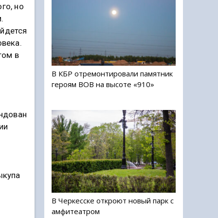
го, но
.
ойдется
овека.
том в
В КБР отремонтировали памятник
героям ВОВ на высоте «910»
ендован
ии
ыкупа
В Черкесске откроют новый парк с
амфитеатром