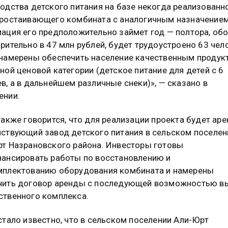
одства детского питания на базе некогда реализованно
ростаивающего комбината с аналогичным назначением
ация его предположительно займет год — полтора, об
рительно в 47 млн рублей, будет трудоустроено 63 чел
намерены обеспечить население качественным продук
ной ценовой категории (детское питание для детей с 6
в, а в дальнейшем различные снеки)», — сказано в
ении.
также говорится, что для реализации проекта будет ар
ствующий завод детского питания в сельском поселен
т Назрановского района. Инвесторы готовы
ансировать работы по восстановлению и
мплектованию оборудования комбината и намерены
чить договор аренды с последующей возможностью в
твенного комплекса.
стало известно, что в сельском поселении Али-Юрт