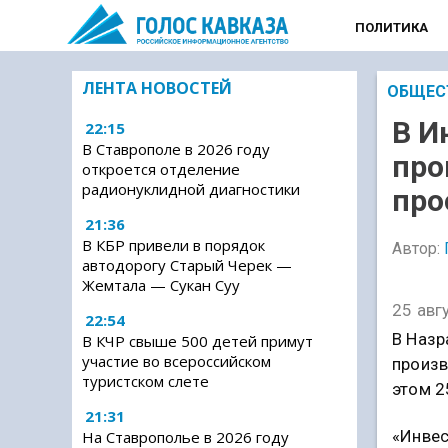
ПОЛИТИКА
ЛЕНТА НОВОСТЕЙ
ОБЩЕС
В И
22:15
В Ставрополе в 2026 году
про
откроется отделение
радионуклидной диагностики
про
21:36
В КБР привели в порядок
Автор:
автодорогу Старый Черек —
Жемтала — Сукан Суу
25 авг
22:54
В Назр
В КЧР свыше 500 детей примут
участие во всероссийском
произв
туристском слете
этом 2
21:31
«Инвес
На Ставрополье в 2026 году