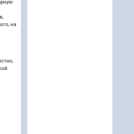
арную
е,
ого, на
естно,
кой