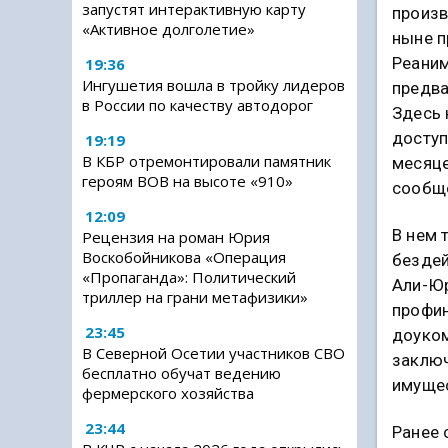
запустят интерактивную карту
произв
«Активное долголетие»
ныне п
Реаним
19:36
Ингушетия вошла в тройку лидеров
предва
в России по качеству автодорог
Здесь 
доступ
19:19
В КБР отремонтировали памятник
месяце
героям ВОВ на высоте «910»
сообщ
12:09
В нем 
Рецензия на роман Юрия
Воскобойникова «Операция
бездей
«Пропаганда»: Политический
Али-Юр
триллер на грани метафизики»
профин
23:45
доуко
В Северной Осетии участников СВО
заклю
бесплатно обучат ведению
имущес
фермерского хозяйства
23:44
Ранее 