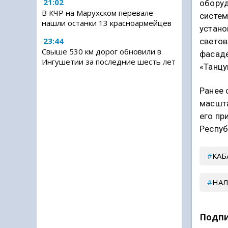
21:02
оборуд
В КЧР на Марухском перевале
систем
нашли останки 13 красноармейцев
устано
23:44
светов
Свыше 530 км дорог обновили в
фасаде
Ингушетии за последние шесть лет
«Танцу
Ранее 
масшт
его пр
Респуб
КАБ
НАЛ
Подпи