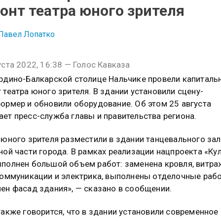
онт театра юного зрителя
Павел Лопатко
уста 2022, 16:38 — Голос Кавказа
рдино-Балкарской столице Нальчике провели капиталь
 театра юного зрителя. В здании установили сцену-
ормер и обновили оборудование. Об этом 25 августа
ет пресс-служба главы и правительства региона.
 юного зрителя разместили в здании танцевального зал
ной части города. В рамках реализации нацпроекта «Ку
полнен большой объем работ: заменена кровля, витр
коммуникации и электрика, выполнены отделочные рабо
ен фасад здания», — сказано в сообщении.
также говорится, что в здании установили современное