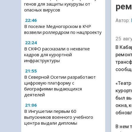
генов для защиты кукурузы от
рем
опасных вирусов
22:46
Автор:
В поселке Медногорском в КЧР
возвели роллердром по нацпроекту
25 авг
22:24
В Каба
В СКФО рассказали о нехватке
ремонт
кадров для курортной
инфраструктуры
трансф
сообща
21:55
В Северной Осетии разработают
цифровую платформу с
«Театр
биографиями выдающихся
курорт
деятелей
был вы
21:06
окна, 
В Ингушетии первым 60
обновл
выпускников военного учебного
центра выдали дипломы
В нем 