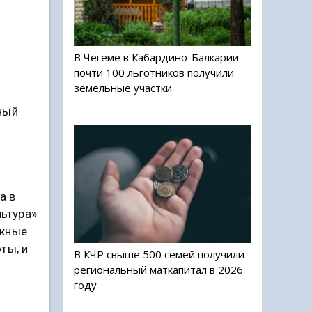
В Чегеме в Кабардино-Балкарии
почти 100 льготников получили
земельные участки
ный
а в
льтура»
ажные
ты, и
В КЧР свыше 500 семей получили
региональный маткапитал в 2026
году