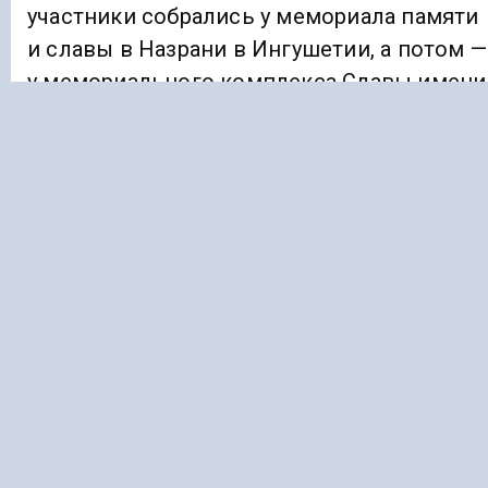
участники собрались у мемориала памяти
и славы в Назрани в Ингушетии, а потом —
у мемориального комплекса Славы имени
Ахмата Кадырова в Грозном (Чечня).
Ранее сообщалось, что жители Кабардино
Балкарии устроили
Z-автопробег
по
горным перевалам. Начав свой путь из
Тырныауза в Эльбрусском районе,
участники мероприятия проехали на
машинах горный перевал Джаурген в
Приэльбрусье, а затем добрались до
урочища Джылы–Су на северном склоне
горы Эльбрус.