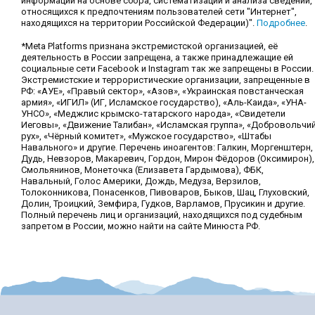
информации на основе сбора, систематизации и анализа сведений,
относящихся к предпочтениям пользователей сети "Интернет",
находящихся на территории Российской Федерации)".
Подробнее
.
*Meta Platforms признана экстремистской организацией, её
деятельность в России запрещена, а также принадлежащие ей
социальные сети Facebook и Instagram так же запрещены в России.
Экстремистские и террористические организации, запрещенные в
РФ: «АУЕ», «Правый сектор», «Азов», «Украинская повстанческая
армия», «ИГИЛ» (ИГ, Исламское государство), «Аль-Каида», «УНА-
УНСО», «Меджлис крымско-татарского народа», «Свидетели
Иеговы», «Движение Талибан», «Исламская группа», «Добровольчи
рух», «Чёрный комитет», «Мужское государство», «Штабы
Навального» и другие. Перечень иноагентов: Галкин, Моргенштерн,
Дудь, Невзоров, Макаревич, Гордон, Мирон Фёдоров (Оксимирон),
Смольянинов, Монеточка (Елизавета Гардымова), ФБК,
Навальный, Голос Америки, Дождь, Медуза, Верзилов,
Толоконникова, Понасенков, Пивоваров, Быков, Шац, Глуховский,
Долин, Троицкий, Земфира, Гудков, Варламов, Прусикин и другие.
Полный перечень лиц и организаций, находящихся под судебным
запретом в России, можно найти на сайте Минюста РФ.