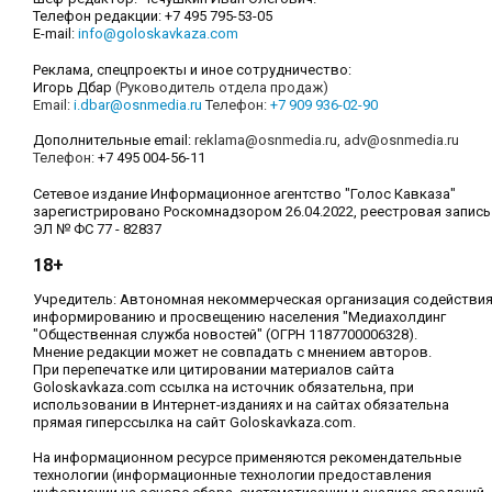
Телефон редакции: +7 495 795-53-05
E-mail:
info@goloskavkaza.com
Реклама, спецпроекты и иное сотрудничество:
Игорь Дбар
(Руководитель отдела продаж)
Email:
i.dbar@osnmedia.ru
Телефон:
+7 909 936-02-90
Дополнительные email:
reklama@osnmedia.ru
,
adv@osnmedia.ru
Телефон:
+7 495 004-56-11
Сетевое издание Информационное агентство "Голос Кавказа"
зарегистрировано Роскомнадзором 26.04.2022, реестровая запись
ЭЛ № ФС 77 - 82837
18+
Учредитель: Автономная некоммерческая организация содействи
информированию и просвещению населения "Медиахолдинг
"Общественная служба новостей" (ОГРН 1187700006328).
Мнение редакции может не совпадать с мнением авторов.
При перепечатке или цитировании материалов сайта
Goloskavkaza.com ссылка на источник обязательна, при
использовании в Интернет-изданиях и на сайтах обязательна
прямая гиперссылка на сайт Goloskavkaza.com.
На информационном ресурсе применяются рекомендательные
технологии (информационные технологии предоставления