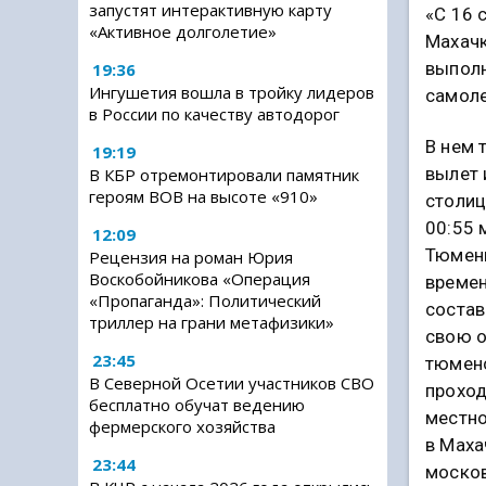
запустят интерактивную карту
«С 16 
«Активное долголетие»
Махачк
выполн
19:36
Ингушетия вошла в тройку лидеров
самоле
в России по качеству автодорог
В нем 
19:19
вылет 
В КБР отремонтировали памятник
героям ВОВ на высоте «910»
столиц
00:55 
12:09
Тюмень
Рецензия на роман Юрия
Воскобойникова «Операция
времен
«Пропаганда»: Политический
состав
триллер на грани метафизики»
свою о
23:45
тюменс
В Северной Осетии участников СВО
проход
бесплатно обучат ведению
местно
фермерского хозяйства
в Маха
23:44
москов