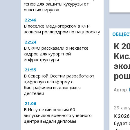
генов для защиты кукурузы от
опасных вирусов
22:46
В поселке Медногорском в КЧР
возвели роллердром по нацпроекту
ОБЩЕС
22:24
К 2
В СКФО рассказали о нехватке
кадров для курортной
Кис
инфраструктуры
эко
21:55
рощ
В Северной Осетии разработают
цифровую платформу с
биографиями выдающихся
Автор:
деятелей
21:06
29 авг
В Ингушетии первым 60
выпускников военного учебного
К 2026
центра выдали дипломы
будет 