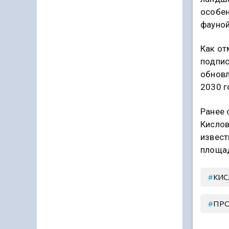
особен
фауной
Как от
подпи
обновл
2030 г
Ранее 
Кисло
извест
площад
КИ
ПР