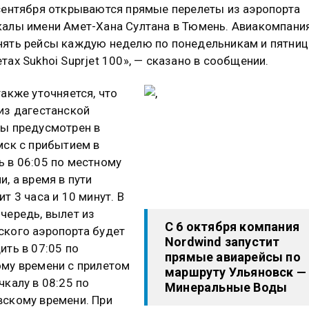
сентября открываются прямые перелеты из аэропорта
алы имени Амет-Хана Султана в Тюмень. Авиакомпани
ять рейсы каждую неделю по понедельникам и пятниц
тах Sukhoi Suprjet 100», — сказано в сообщении.
также уточняется, что
из дагестанской
ы предусмотрен в
мск с прибытием в
 в 06:05 по местному
и, а время в пути
ит 3 часа и 10 минут. В
чередь, вылет из
С 6 октября компания
кого аэропорта будет
Nordwind запустит
ить в 07:05 по
прямые авиарейсы по
му времени с прилетом
маршруту Ульяновск —
чкалу в 08:25 по
Минеральные Воды
скому времени. При