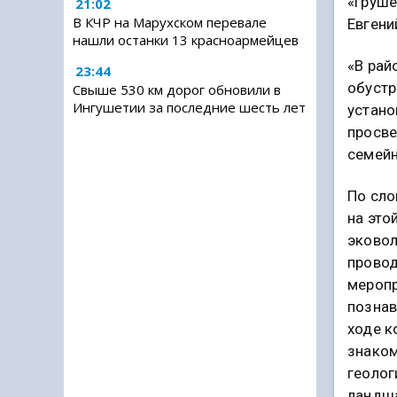
«Груше
21:02
В КЧР на Марухском перевале
Евгени
нашли останки 13 красноармейцев
«В рай
23:44
обустр
Свыше 530 км дорог обновили в
Ингушетии за последние шесть лет
устано
просве
семейн
По сло
на это
эковол
провод
меропр
познав
ходе к
знаком
геолог
ландш