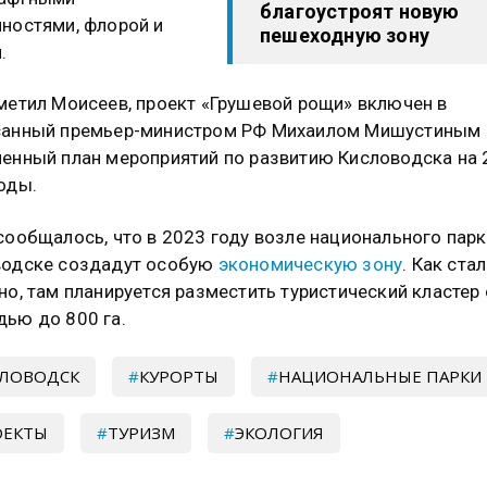
благоустроят новую
ностями, флорой и
пешеходную зону
.
метил Моисеев, проект «Грушевой рощи» включен в
санный премьер-министром РФ Михаилом Мишустиным
енный план мероприятий по развитию Кисловодска на
оды.
сообщалось, что в 2023 году возле национального парк
водске создадут особую
экономическую зону
. Как ста
но, там планируется разместить туристический кластер
ью до 800 га.
СЛОВОДСК
КУРОРТЫ
НАЦИОНАЛЬНЫЕ ПАРКИ
ОЕКТЫ
ТУРИЗМ
ЭКОЛОГИЯ