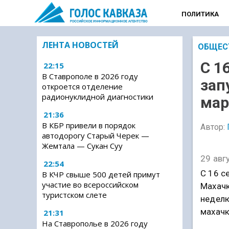
ПОЛИТИКА
ЛЕНТА НОВОСТЕЙ
ОБЩЕС
С 1
22:15
В Ставрополе в 2026 году
зап
откроется отделение
радионуклидной диагностики
мар
21:36
В КБР привели в порядок
Автор:
автодорогу Старый Черек —
Жемтала — Сукан Суу
29 авг
22:54
С 16 с
В КЧР свыше 500 детей примут
участие во всероссийском
Махачк
туристском слете
неделю
махачк
21:31
На Ставрополье в 2026 году