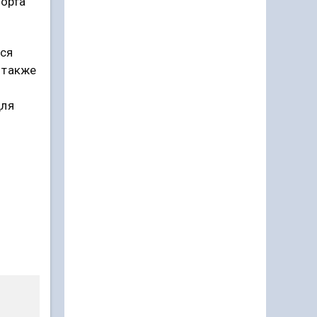
рорта
тся
 также
-
для