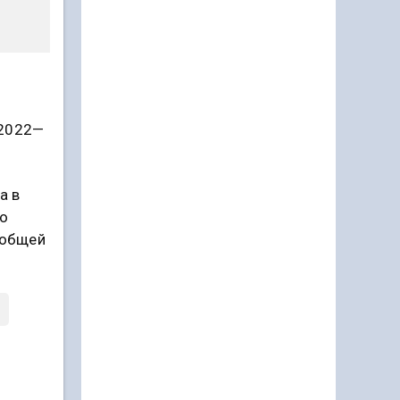
 2022—
а в
ло
 общей