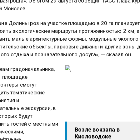
вая роща». Об этом 29 августа сообщил ТАСС глава ку
й Моисеев.
оне Долины роз на участке площадью в 20 га планируе
оить экологические маршруты протяженностью 2 км, а
вить малые архитектурные формы, модульные эколого
тительские объекты, парковые диваны и другие зоны 
ого отдыха и познавательного досуга», — сказал он.
вам градоначальника,
й площадке
онтеры смогут
ить тематические
иятия и
ательные экскурсии, в
оторых будут
ить гостей с местными
Возле вокзала в
ическими,
Кисловодске
афтными