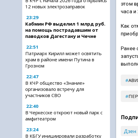
В КЧР с начала 2026 года открылись
этом в
12 новых электрозаправок
часа и
23:29
Кабмин РФ выделил 1 млрд руб.
Как от
на помощь пострадавшим от
приобр
паводков Дагестану и Чечне
22:51
Ранее 
Патриарх Кирилл может освятить
запус
храм в районе имени Путина в
выполн
Грозном
22:47
АВ
В КЧР общество «Знание»
организовало встречу для
участников СВО
ПЕ
22:40
В Черкесске откроют новый парк с
Подпи
амфитеатром
23:24
Дзен
В КБГУ инициировали разработку