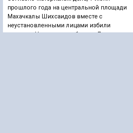
прошлого года на центральной площади
Махачкалы Шихсаидов вместе с
неустановленными лицами избили
депутата Народного собрания Дагестана
Айнутдина Зиявутдинова, который долго
восстанавливал свое здоровье после
полученных травм. Тогда же в отношении
Шихсаидова было возбуждено уголовное
дело по статье 112 УК РФ «Умышленное
причинение средней тяжести вреда
здоровью».
ДАГЕСТАН
ПАРЛАМЕНТ
ПРИГОВОРЫ
СУДЫ
ТЮРЬМА