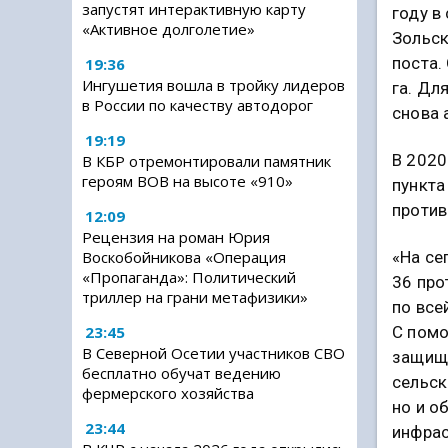
запустят интерактивную карту
году в
«Активное долголетие»
Зольск
поста.
19:36
Ингушетия вошла в тройку лидеров
га. Дл
в России по качеству автодорог
снова 
19:19
В 2020
В КБР отремонтировали памятник
героям ВОВ на высоте «910»
пункта
против
12:09
Рецензия на роман Юрия
Воскобойникова «Операция
«На се
«Пропаганда»: Политический
36 про
триллер на грани метафизики»
по все
23:45
С помо
В Северной Осетии участников СВО
защищ
бесплатно обучат ведению
сельск
фермерского хозяйства
но и о
23:44
инфрас