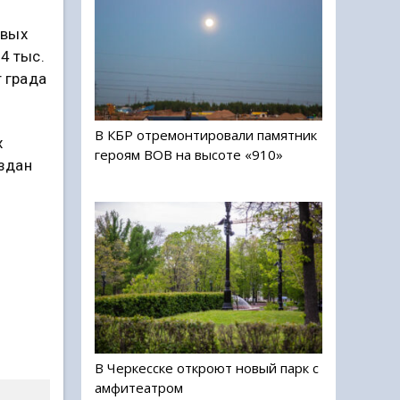
овых
4 тыс.
т града
В КБР отремонтировали памятник
х
героям ВОВ на высоте «910»
оздан
В Черкесске откроют новый парк с
амфитеатром