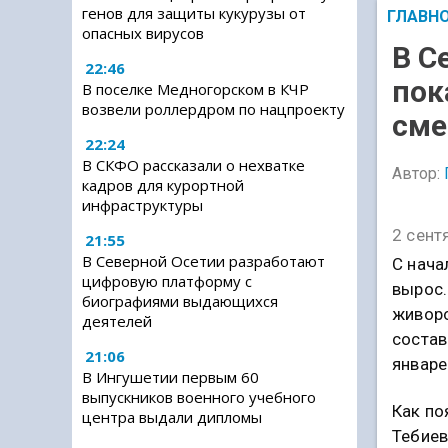
генов для защиты кукурузы от
ГЛАВН
опасных вирусов
В С
22:46
пок
В поселке Медногорском в КЧР
возвели роллердром по нацпроекту
сме
22:24
В СКФО рассказали о нехватке
Автор:
кадров для курортной
инфраструктуры
2 сент
21:55
В Северной Осетии разработают
С нача
цифровую платформу с
вырос.
биографиями выдающихся
живоро
деятелей
состав
21:06
январе
В Ингушетии первым 60
выпускников военного учебного
Как по
центра выдали дипломы
Тебиев