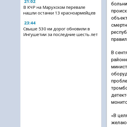
21:02
больни
В КЧР на Марухском перевале
происх
нашли останки 13 красноармейцев
объект
23:44
смертн
Свыше 530 км дорог обновили в
респуб
Ингушетии за последние шесть лет
правил
В сент
районн
минист
оборуд
пробле
тромбо
детект
монито
«В цел
желающ