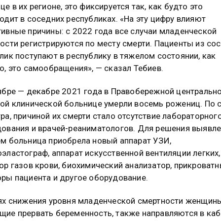
це в их регионе, это фиксируется так, как будто это
одит в соседних республиках. «На эту цифру влияют
ивные причины: с 2022 года все случаи младенческой
ости регистрируются по месту смерти. Пациенты из со
лик поступают в республику в тяжелом состоянии, как
о, это самообращения», — сказал Тебиев.
ябре — декабре 2021 года в Правобережной центральн
ой клинической больнице умерли восемь рожениц. По 
ра, причиной их смерти стало отсутствие лабораторног
ования и врачей-реаниматологов. Для решения выявл
м больница приобрела новый аппарат УЗИ,
эластограф, аппарат искусственной вентиляции легких,
ор газов крови, биохимический анализатор, прикроват
ры пациента и другое оборудование.
ях снижения уровня младенческой смертности женщины
ие прервать беременность, также направляются в ка