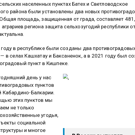
 сельских населенных пунктах Батех и Светловодское
ого района были установлены два новых противоград
 Общая площадь, защищенная от града, составляет 481,
я аграриев региона защита сельхозугодий республики о
актуальна.
 году в республике были созданы два противоградовы
 — в селах Кашхатау и Баксаненок, а в 2021 году был с
оградовый пункт в Кишпеке.
годняшний день у нас
тивоградовых пунктов
й Кабардино-Балкарии.
щью этих пунктов мы
аем не только
охозяйственные угодья,
бъекты социальной
труктуры и многое