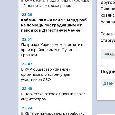
В КЧР с начала 2026 года открылись
другое
12 новых электрозаправок
Сижаже
23:29
хозяйс
Кабмин РФ выделил 1 млрд руб.
Балкар
на помощь пострадавшим от
паводков Дагестану и Чечне
Ранее 
22:51
старту
Патриарх Кирилл может освятить
храм в районе имени Путина в
КАБ
Грозном
22:47
В КЧР общество «Знание»
Подпи
организовало встречу для
участников СВО
Дзен
22:40
В Черкесске откроют новый парк с
амфитеатром
23:24
В КБГУ инициировали разработку