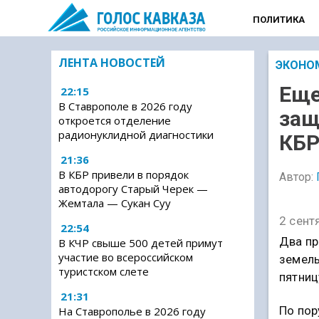
ПОЛИТИКА
ЛЕНТА НОВОСТЕЙ
ЭКОНО
Еще
22:15
В Ставрополе в 2026 году
защ
откроется отделение
радионуклидной диагностики
КБР
21:36
В КБР привели в порядок
Автор:
автодорогу Старый Черек —
Жемтала — Сукан Суу
2 сент
22:54
Два пр
В КЧР свыше 500 детей примут
участие во всероссийском
земель
туристском слете
пятниц
21:31
По пор
На Ставрополье в 2026 году