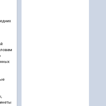
седних
ой
словам
о
енных
ные
,
бинеты