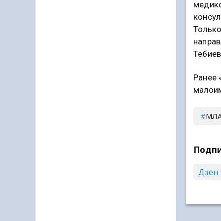
медико
консул
Только
направ
Тебиев
Ранее 
малои
МЛ
Подпи
Дзен