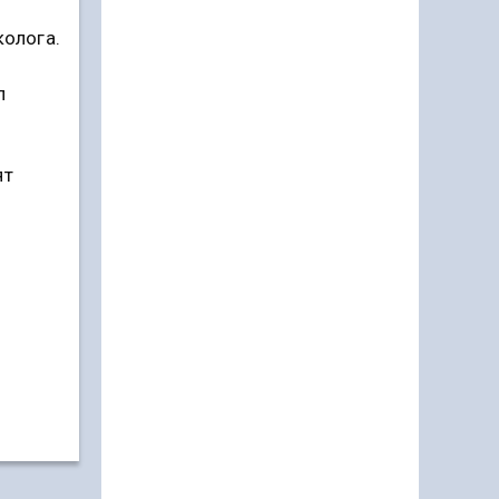
колога.
л
ят