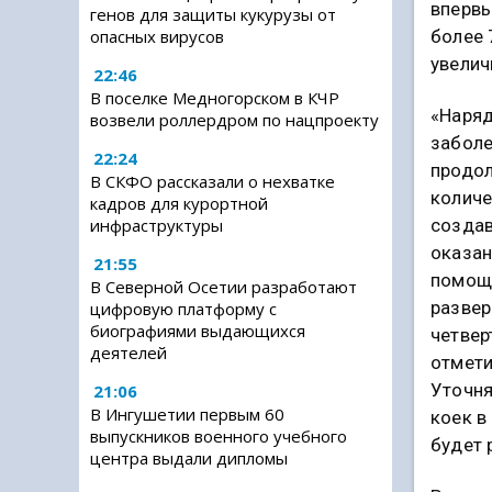
впервы
генов для защиты кукурузы от
более 
опасных вирусов
увелич
22:46
В поселке Медногорском в КЧР
«Наряд
возвели роллердром по нацпроекту
забол
22:24
продо
В СКФО рассказали о нехватке
количе
кадров для курортной
создав
инфраструктуры
оказан
21:55
помощи
В Северной Осетии разработают
развер
цифровую платформу с
биографиями выдающихся
четвер
деятелей
отмети
Уточня
21:06
В Ингушетии первым 60
коек в
выпускников военного учебного
будет 
центра выдали дипломы