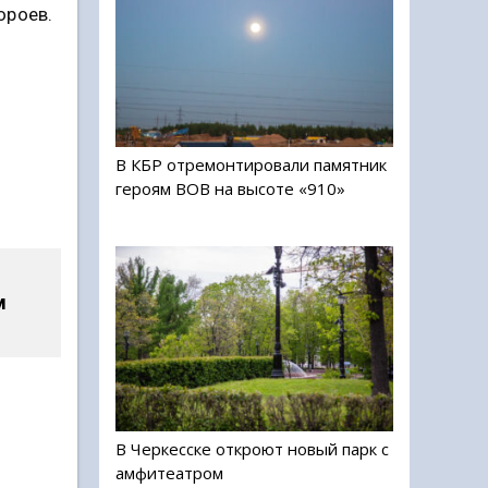
ороев.
В КБР отремонтировали памятник
героям ВОВ на высоте «910»
м
В Черкесске откроют новый парк с
амфитеатром