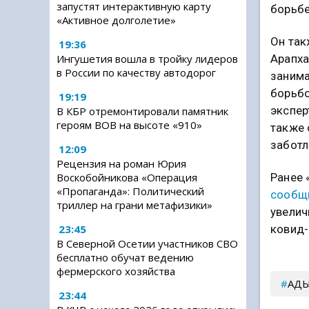
запустят интерактивную карту
борьбе
«Активное долголетие»
Он так
19:36
Ингушетия вошла в тройку лидеров
Арапха
в России по качеству автодорог
занима
борьбо
19:19
экспер
В КБР отремонтировали памятник
героям ВОВ на высоте «910»
также 
заботл
12:09
Рецензия на роман Юрия
Воскобойникова «Операция
Ранее 
«Пропаганда»: Политический
сообщ
триллер на грани метафизики»
увелич
23:45
ковид-
В Северной Осетии участников СВО
бесплатно обучат ведению
фермерского хозяйства
АДЫ
23:44