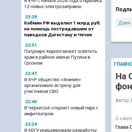
В КЧР с начала 2026 года открылись
12 новых электрозаправок
Подпи
23:29
Дзен
Кабмин РФ выделил 1 млрд руб.
на помощь пострадавшим от
паводков Дагестану и Чечне
22:51
Патриарх Кирилл может освятить
храм в районе имени Путина в
Грозном
ГЛАВН
22:47
На 
В КЧР общество «Знание»
фон
организовало встречу для
участников СВО
Автор:
22:40
В Черкесске откроют новый парк с
амфитеатром
2 сент
23:24
Глава 
В КБГУ инициировали разработку