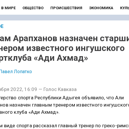
В МИРЕ
ОБЩЕСТВО
ПРОИСШЕСТВИЯ
ЭКОНОМИКА
КУЛ
ОЕ
ам Арапханов назначен старш
нером известного ингушского
ртклуба «Ади Ахмад»
Павел Лопатко
ября 2022, 16:09 — Голос Кавказа
ерство спорта Республики Адыгея объявило, что Али
нов назначен главным тренером известного ингушског
вного клуба «Ади Ахмад».
м виде спорта рассказал главный тренер по греко-рим