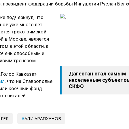
, президент федерации борьбы Ингушетии Руслан Белх
же подчеркнул, что
нов уже много лет
ется греко-римской
й в Москве, является
том в этой области, а
очень способным и
ивым тренером.
Дагестан стал самым
«Голос Кавказа»
населенным субъекто
ил
, что на Ставрополье
СКФО
или коечный фонд
госпиталей.
ГЕЯ
АЛИ АРАПХАНОВ