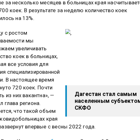
е за несколько месяцев в больницах края насчитывает
700 коек. В результате за неделю количество коек
илось на 13%.
у с ростом
еваемости мы
лжаем увеличивать
ство коек в больницах,
ая все условия для
ия специализированной
. В настоящее время
нуто 720 коек. Почти
Дагестан стал самым
ть из них вакантна», —
населенным субъекто
л глава региона.
СКФО
ется, что такой объем
 ковидобольницах края
развернут впервые с весны 2022 года.