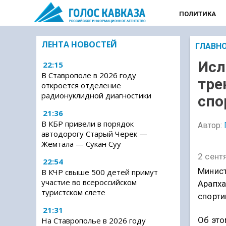
ПОЛИТИКА
ЛЕНТА НОВОСТЕЙ
ГЛАВН
Исл
22:15
В Ставрополе в 2026 году
тре
откроется отделение
радионуклидной диагностики
спо
21:36
В КБР привели в порядок
Автор:
автодорогу Старый Черек —
Жемтала — Сукан Суу
2 сент
22:54
Минист
В КЧР свыше 500 детей примут
участие во всероссийском
Арапха
туристском слете
спорти
21:31
Об это
На Ставрополье в 2026 году