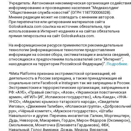
Учредитель: Автономная некоммерческая организация содействи
информированию и просвещению населения "Медиахолдинг
"Общественная служба новостей" (ОГРН 1187700006328).
Мнение редакции может не совпадать с мнением авторов.
При перепечатке или цитировании материалов сайта
Goloskavkaza.com ссылка на источник обязательна, при
использовании в Интернет-изданиях и на сайтах обязательна
прямая гиперссылка на сайт Goloskavkaza.com.
На информационном ресурсе применяются рекомендательные
технологии (информационные технологии предоставления
информации на основе сбора, систематизации и анализа сведений,
относящихся к предпочтениям пользователей сети "Интернет",
находящихся на территории Российской Федерации)".
Подробнее
.
*Meta Platforms признана экстремистской организацией, её
деятельность в России запрещена, а также принадлежащие ей
социальные сети Facebook и Instagram так же запрещены в России.
Экстремистские и террористические организации, запрещенные в
РФ: «АУЕ», «Правый сектор», «Азов», «Украинская повстанческая
армия», «ИГИЛ» (ИГ, Исламское государство), «Аль-Каида», «УНА-
УНСО», «Меджлис крымско-татарского народа», «Свидетели
Иеговы», «Движение Талибан», «Исламская группа», «Добровольчи
рух», «Чёрный комитет», «Мужское государство», «Штабы
Навального» и другие. Перечень иноагентов: Галкин, Моргенштерн,
Дудь, Невзоров, Макаревич, Гордон, Мирон Фёдоров (Оксимирон),
Смольянинов, Монеточка (Елизавета Гардымова), ФБК,
Навальный, Голос Америки, Дождь, Медуза, Верзилов,