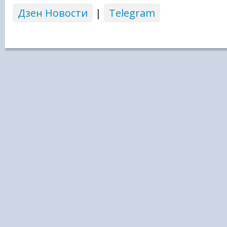
Дзен Новости
|
Telegram
ПОЛИТИКА
В МИРЕ
ОБЩЕСТВО
ПРОИСШЕСТВИЯ
ЭКОНОМИКА
КУЛЬТУРА
МНЕНИЯ
СПОРТ
© 2026 | Все права защищены
Главный редактор: Тогонидзе Султан Геннадиевич.
Шеф-редактор: Чечушкин Иван Олегович.