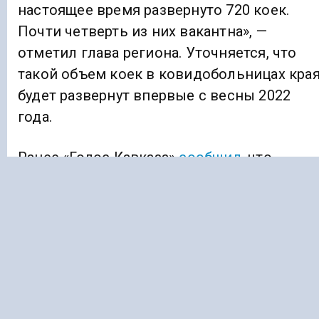
настоящее время развернуто 720 коек.
Почти четверть из них вакантна», —
отметил глава региона. Уточняется, что
такой объем коек в ковидобольницах кра
будет развернут впервые с весны 2022
года.
Ранее «Голос Кавказа»
сообщил
, что
в Северной Осетии началась трехдневная
вахта памяти по жертвам теракта в
Беслане
КОРОНАВИРУС
СТАВРОПОЛЬЕ