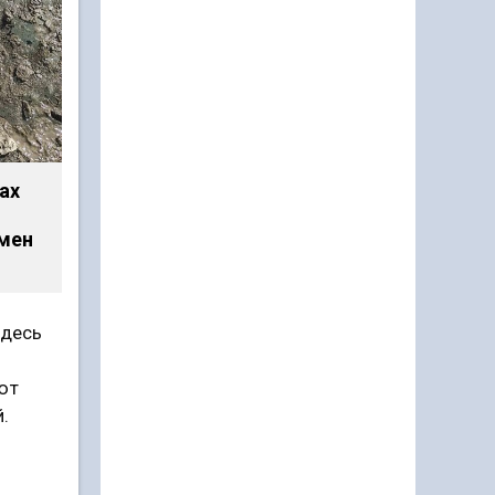
ах
мен
Здесь
ют
.