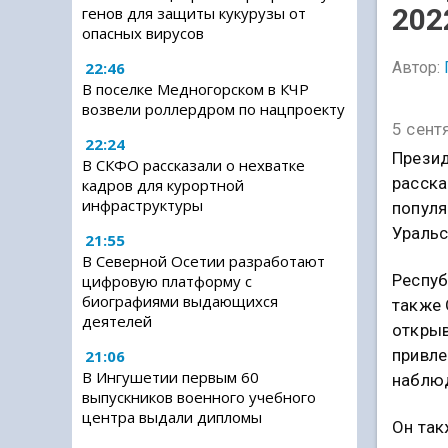
202
генов для защиты кукурузы от
опасных вирусов
Автор:
22:46
В поселке Медногорском в КЧР
возвели роллердром по нацпроекту
5 сент
22:24
Презид
В СКФО рассказали о нехватке
расска
кадров для курортной
инфраструктуры
популя
Уральс
21:55
В Северной Осетии разработают
Респуб
цифровую платформу с
биографиями выдающихся
также 
деятелей
открыв
привле
21:06
В Ингушетии первым 60
наблюд
выпускников военного учебного
центра выдали дипломы
Он так