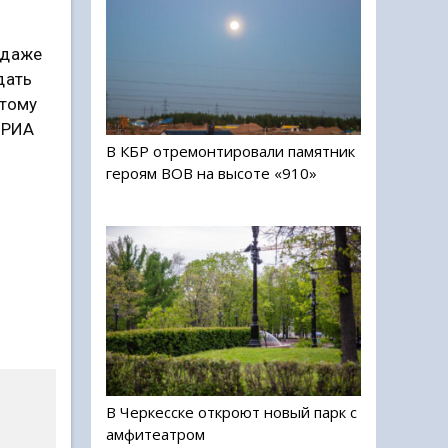
 даже
дать
отому
 РИА
В КБР отремонтировали памятник
героям ВОВ на высоте «910»
В Черкесске откроют новый парк с
амфитеатром