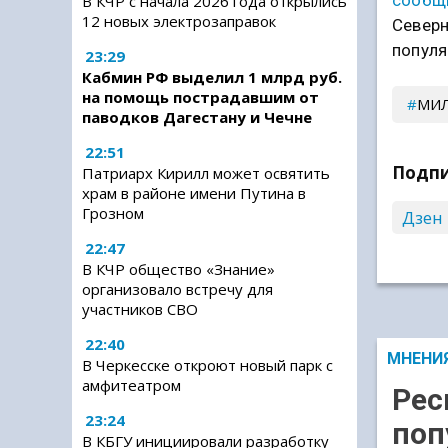
сообщ
В КЧР с начала 2026 года открылись
12 новых электрозаправок
Северн
популя
23:29
Кабмин РФ выделил 1 млрд руб.
на помощь пострадавшим от
МИ
паводков Дагестану и Чечне
22:51
Подпи
Патриарх Кирилл может освятить
храм в районе имени Путина в
Грозном
Дзен
22:47
В КЧР общество «Знание»
организовало встречу для
участников СВО
22:40
МНЕНИ
В Черкесске откроют новый парк с
амфитеатром
Рес
23:24
поп
В КБГУ инициировали разработку