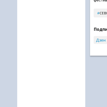
фестив
СЕВ
Подпи
Дзен