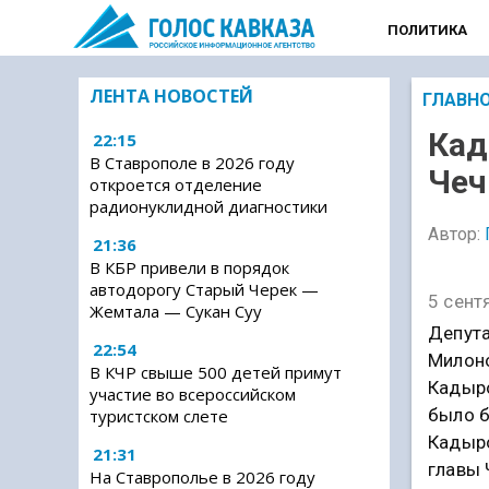
ПОЛИТИКА
ЛЕНТА НОВОСТЕЙ
ГЛАВН
Кад
22:15
В Ставрополе в 2026 году
Чеч
откроется отделение
радионуклидной диагностики
Автор:
21:36
В КБР привели в порядок
автодорогу Старый Черек —
5 сент
Жемтала — Сукан Суу
Депута
22:54
Милоно
В КЧР свыше 500 детей примут
Кадыро
участие во всероссийском
было б
туристском слете
Кадыро
21:31
главы 
На Ставрополье в 2026 году