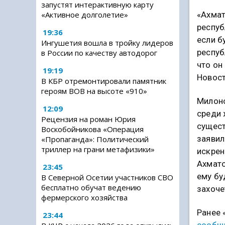
запустят интерактивную карту
«Ахмат
«Активное долголетие»
респуб
19:36
если б
Ингушетия вошла в тройку лидеров
респуб
в России по качеству автодорог
что он
19:19
Новост
В КБР отремонтировали памятник
героям ВОВ на высоте «910»
Милоно
12:09
среди 
Рецензия на роман Юрия
сущест
Воскобойникова «Операция
заявил
«Пропаганда»: Политический
триллер на грани метафизики»
искрен
Ахмато
23:45
ему бу
В Северной Осетии участников СВО
бесплатно обучат ведению
захоче
фермерского хозяйства
Ранее 
23:44