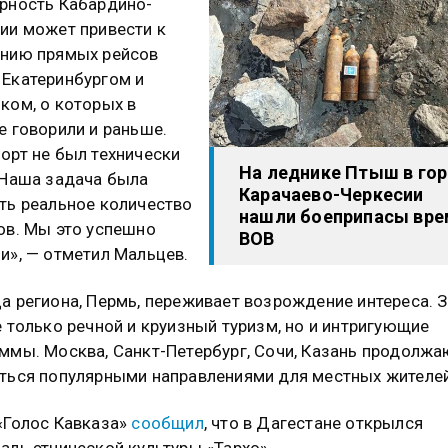
рность Кабардино-
ии может привести к
нию прямых рейсов
Екатеринбургом и
ком, о которых в
е говорили и раньше.
орт не был технически
На леднике Птыш в гор
 Наша задача была
Карачаево-Черкесии
ть реальное количество
нашли боеприпасы вре
ов. Мы это успешно
ВОВ
и», — отметил Мальцев.
а региона, Пермь, переживает возрождение интереса. 
е только речной и круизный туризм, но и интригующие
ммы. Москва, Санкт-Петербург, Сочи, Казань продолжа
ться популярными направлениями для местных жителей
«Голос Кавказа»
сообщил
, что в Дагестане открылся