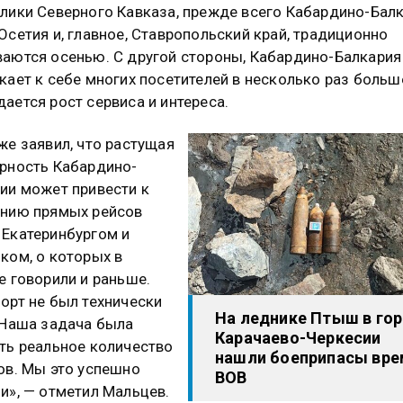
лики Северного Кавказа, прежде всего Кабардино-Балк
Осетия и, главное, Ставропольский край, традиционно
аются осенью. С другой стороны, Кабардино-Балкария
кает к себе многих посетителей в несколько раз больш
ается рост сервиса и интереса.
же заявил, что растущая
рность Кабардино-
ии может привести к
нию прямых рейсов
Екатеринбургом и
ком, о которых в
е говорили и раньше.
орт не был технически
На леднике Птыш в гор
 Наша задача была
Карачаево-Черкесии
ть реальное количество
нашли боеприпасы вре
ов. Мы это успешно
ВОВ
и», — отметил Мальцев.