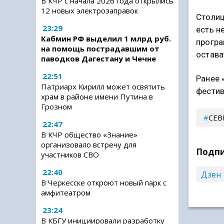
В КЧР с начала 2026 года открылись
12 новых электрозаправок
Столиц
23:29
есть н
Кабмин РФ выделил 1 млрд руб.
програ
на помощь пострадавшим от
остава
паводков Дагестану и Чечне
22:51
Ранее 
Патриарх Кирилл может освятить
фестив
храм в районе имени Путина в
Грозном
СЕВ
22:47
В КЧР общество «Знание»
организовало встречу для
Подпи
участников СВО
22:40
Дзен
В Черкесске откроют новый парк с
амфитеатром
23:24
В КБГУ инициировали разработку