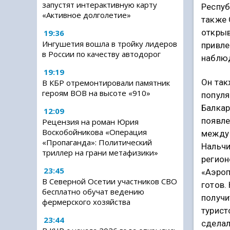
запустят интерактивную карту
Респуб
«Активное долголетие»
также 
открыв
19:36
Ингушетия вошла в тройку лидеров
привле
в России по качеству автодорог
наблюд
19:19
Он так
В КБР отремонтировали памятник
героям ВОВ на высоте «910»
популя
Балкар
12:09
появле
Рецензия на роман Юрия
Воскобойникова «Операция
между 
«Пропаганда»: Политический
Нальчи
триллер на грани метафизики»
регион
23:45
«Аэроп
В Северной Осетии участников СВО
готов.
бесплатно обучат ведению
получи
фермерского хозяйства
турист
23:44
сделал