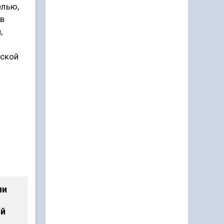
елью,
 в
,
вской
ии
ый