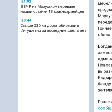
21:02
мебели
В КЧР на Марухском перевале
предна
нашли останки 13 красноармейцев
Мариуп
23:44
переда
Свыше 530 км дорог обновили в
Гончае
Ингушетии за последние шесть лет
област
Богдан
замест
админ
Новоаз
вырази
Кадыро
Фонду 
жителя
Ранее 
сообщ