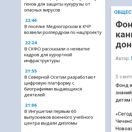
генов для защиты кукурузы от
опасных вирусов
ОБЩЕС
22:46
Фон
В поселке Медногорском в КЧР
возвели роллердром по нацпроекту
кан
дон
22:24
В СКФО рассказали о нехватке
кадров для курортной
Автор:
инфраструктуры
21:55
5 сент
В Северной Осетии разработают
цифровую платформу с
Фонд и
биографиями выдающихся
знаний
деятелей
детям 
21:06
В Ингушетии первым 60
«Сегод
выпускников военного учебного
Чеченс
центра выдали дипломы
Новоаз