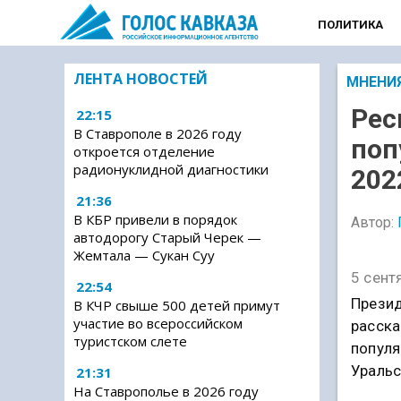
ПОЛИТИКА
ЛЕНТА НОВОСТЕЙ
МНЕНИ
Рес
22:15
В Ставрополе в 2026 году
поп
откроется отделение
радионуклидной диагностики
202
21:36
В КБР привели в порядок
Автор:
автодорогу Старый Черек —
Жемтала — Сукан Суу
5 сент
22:54
Презид
В КЧР свыше 500 детей примут
участие во всероссийском
расска
туристском слете
популя
Уральс
21:31
На Ставрополье в 2026 году