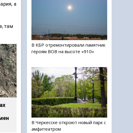
ария, а
е, там
В КБР отремонтировали памятник
героям ВОВ на высоте «910»
ах
мен
В Черкесске откроют новый парк с
амфитеатром