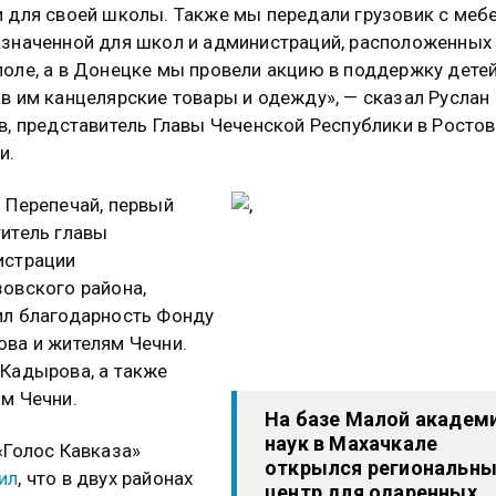
 для своей школы. Также мы передали грузовик с меб
значенной для школ и администраций, расположенных
оле, а в Донецке мы провели акцию в поддержку детей
в им канцелярские товары и одежду», — сказал Руслан
в, представитель Главы Чеченской Республики в Росто
и.
 Перепечай, первый
итель главы
истрации
овского района,
л благодарность Фонду
ва и жителям Чечни.
Кадырова, а также
м Чечни.
На базе Малой академ
наук в Махачкале
«Голос Кавказа»
открылся региональн
ил
, что в двух районах
центр для одаренных