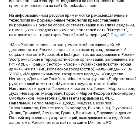
использовании в Интернет-изданиях и на сайтах обязательна
прямая гиперссылка на сайт Goloskavkaza.com.
На информационном ресурсе применяются рекомендательные
технологии (информационные технологии предоставления
информации на основе сбора, систематизации и анализа сведений,
относящихся к предпочтениям пользователей сети "Интернет",
находящихся на территории Российской Федерации)".
Подробнее
.
*Meta Platforms признана экстремистской организацией, её
деятельность в России запрещена, а также принадлежащие ей
социальные сети Facebook и Instagram так же запрещены в России.
Экстремистские и террористические организации, запрещенные в
РФ: «АУЕ», «Правый сектор», «Азов», «Украинская повстанческая
армия», «ИГИЛ» (ИГ, Исламское государство), «Аль-Каида», «УНА-
УНСО», «Меджлис крымско-татарского народа», «Свидетели
Иеговы», «Движение Талибан», «Исламская группа», «Добровольчи
рух», «Чёрный комитет», «Мужское государство», «Штабы
Навального» и другие. Перечень иноагентов: Галкин, Моргенштерн,
Дудь, Невзоров, Макаревич, Гордон, Мирон Фёдоров (Оксимирон),
Смольянинов, Монеточка (Елизавета Гардымова), ФБК,
Навальный, Голос Америки, Дождь, Медуза, Верзилов,
Толоконникова, Понасенков, Пивоваров, Быков, Шац, Глуховский,
Долин, Троицкий, Земфира, Гудков, Варламов, Прусикин и другие.
Полный перечень лиц и организаций, находящихся под судебным
запретом в России, можно найти на сайте Минюста РФ.