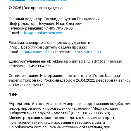
© 2026 | Все права защищены
Главный редактор: Тогонидзе Султан Геннадиевич.
Шеф-редактор: Чечушкин Иван Олегович.
Телефон редакции: +7 495 795-53-05
E-mail:
info@goloskavkaza.com
Реклама, спецпроекты и иное сотрудничество:
Игорь Дбар
(Руководитель отдела продаж)
Email:
i.dbar@osnmedia.ru
Телефон:
+7 909 936-02-90
Дополнительные email:
reklama@osnmedia.ru
,
adv@osnmedia.ru
Телефон:
+7 495 004-56-11
Сетевое издание Информационное агентство "Голос Кавказа"
зарегистрировано Роскомнадзором 26.04.2022, реестровая запись
ЭЛ № ФС 77 - 82837
18+
Учредитель: Автономная некоммерческая организация содействи
информированию и просвещению населения "Медиахолдинг
"Общественная служба новостей" (ОГРН 1187700006328).
Мнение редакции может не совпадать с мнением авторов.
При перепечатке или цитировании материалов сайта
Goloskavkaza.com ссылка на источник обязательна, при