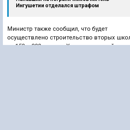
Ингушетии отделался штрафом
Министр также сообщил, что будет
осуществлено строительство вторых шко
на 150 и 300 мест на Хасавюртовской и
Левашинской улицах в поселке Семендер.
Ранее «Голос Кавказа»
сообщил
, что
аграрии Дагестана смогут получить грант
для создания новых сортов
сельскохозяйственных культур.
ДАГЕСТАН
СЕМЕНДЕР
ШКОЛА