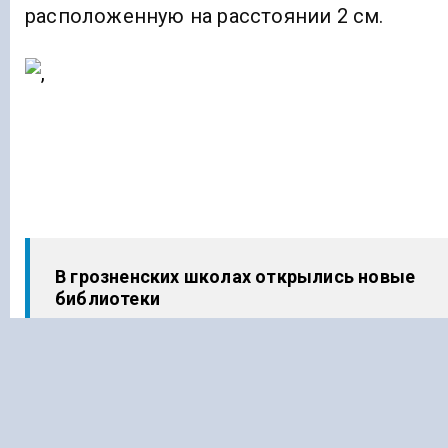
расположенную на расстоянии 2 см.
В грозненских школах открылись новые
библиотеки
В эти даты в Гудермесе пройдет Кубок
России по парашютному спорту,
посвященный памяти Ахмата-Хаджи