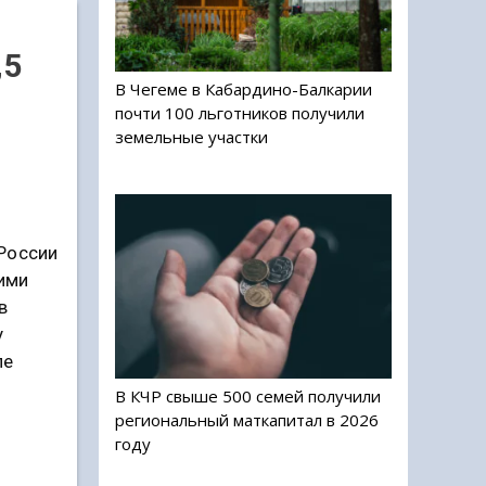
,5
В Чегеме в Кабардино-Балкарии
почти 100 льготников получили
земельные участки
России
оими
в
у
ле
В КЧР свыше 500 семей получили
региональный маткапитал в 2026
году