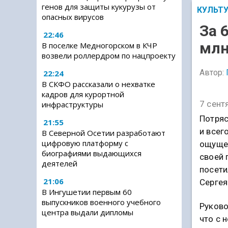
генов для защиты кукурузы от
КУЛЬТ
опасных вирусов
За 
22:46
млн
В поселке Медногорском в КЧР
возвели роллердром по нацпроекту
Автор:
22:24
В СКФО рассказали о нехватке
кадров для курортной
7 сент
инфраструктуры
Потряс
21:55
и всег
В Северной Осетии разработают
цифровую платформу с
ощущен
биографиями выдающихся
своей 
деятелей
посети
21:06
Сергея
В Ингушетии первым 60
выпускников военного учебного
Руково
центра выдали дипломы
что с 