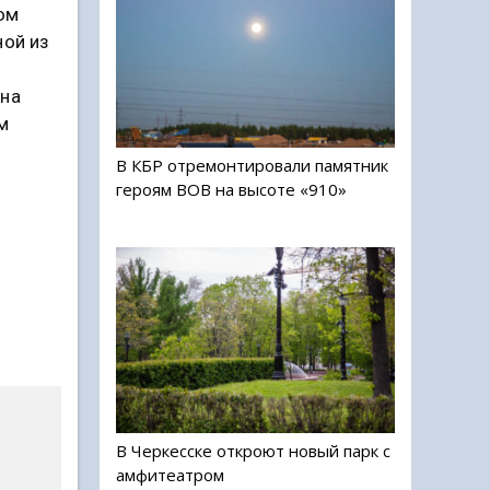
ом
ной из
 на
м
В КБР отремонтировали памятник
героям ВОВ на высоте «910»
В Черкесске откроют новый парк с
амфитеатром