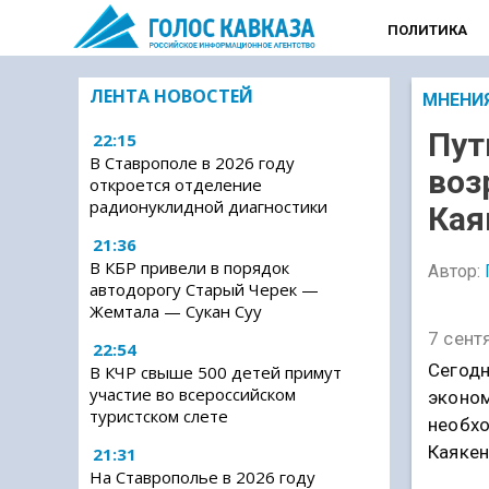
ПОЛИТИКА
ЛЕНТА НОВОСТЕЙ
МНЕНИ
Пут
22:15
В Ставрополе в 2026 году
воз
откроется отделение
радионуклидной диагностики
Кая
21:36
В КБР привели в порядок
Автор:
автодорогу Старый Черек —
Жемтала — Сукан Суу
7 сент
22:54
Сегодн
В КЧР свыше 500 детей примут
участие во всероссийском
эконом
туристском слете
необхо
Каякен
21:31
На Ставрополье в 2026 году