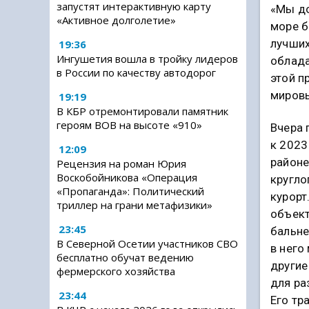
запустят интерактивную карту
«Мы до
«Активное долголетие»
море б
лучших
19:36
Ингушетия вошла в тройку лидеров
облада
в России по качеству автодорог
этой п
мировы
19:19
В КБР отремонтировали памятник
героям ВОВ на высоте «910»
Вчера 
к 2023
12:09
районе
Рецензия на роман Юрия
Воскобойникова «Операция
кругло
«Пропаганда»: Политический
курорт
триллер на грани метафизики»
объект
23:45
бальне
В Северной Осетии участников СВО
в него
бесплатно обучат ведению
другие
фермерского хозяйства
для ра
23:44
Его тр