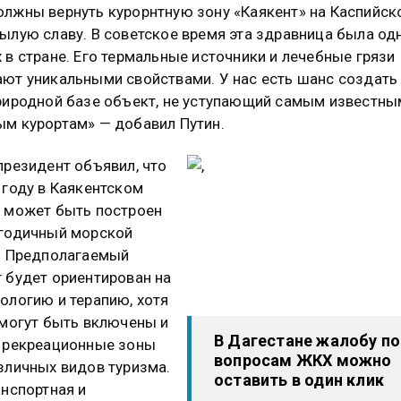
лжны вернуть курорнтную зону «Каякент» на Каспийск
ылую славу. В советское время эта здравница была од
 в стране. Его термальные источники и лечебные грязи
ют уникальными свойствами. У нас есть шанс создать
риродной базе объект, не уступающий самым известны
м курортам» — добавил Путин.
президент объявил, что
 году в Каякентском
 может быть построен
годичный морской
. Предполагаемый
 будет ориентирован на
ологию и терапию, хотя
 могут быть включены и
В Дагестане жалобу по
 рекреационные зоны
вопросам ЖКХ можно
зличных видов туризма.
оставить в один клик
анспортная и