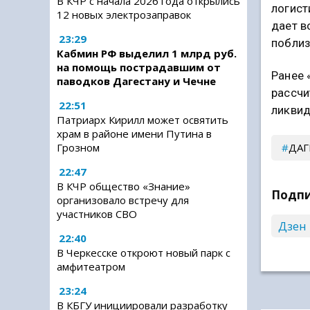
В КЧР с начала 2026 года открылись
логист
12 новых электрозаправок
дает в
23:29
поблиз
Кабмин РФ выделил 1 млрд руб.
на помощь пострадавшим от
Ранее 
паводков Дагестану и Чечне
рассчи
22:51
ликвид
Патриарх Кирилл может освятить
храм в районе имени Путина в
ДАГ
Грозном
22:47
В КЧР общество «Знание»
Подпи
организовало встречу для
участников СВО
Дзен
22:40
В Черкесске откроют новый парк с
амфитеатром
23:24
В КБГУ инициировали разработку