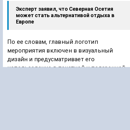
Эксперт заявил, что Северная Осетия
может стать альтернативой отдыха в
Европе
По ее словам, главный логотип
мероприятия включен в визуальный
дизайн и предусматривает его
использование в печатной и подарочной
продукции, а также на праздничных
мероприятиях.
Ранее «Голос Кавказа»
сообщал
, что
премьер Ингушетии принял участие в
праздновании 100-летия со дня
образования Карачаево-Черкесии.