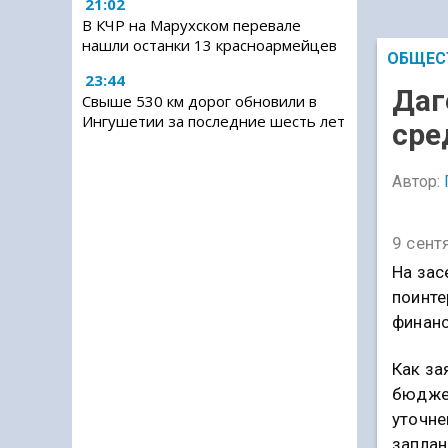
21:02
В КЧР на Марухском перевале
нашли останки 13 красноармейцев
ОБЩЕС
23:44
Даг
Свыше 530 км дорог обновили в
Ингушетии за последние шесть лет
сре
Автор:
9 сент
На зас
поинте
финанс
Как за
бюджет
уточне
заплан