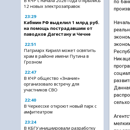
В КЧР с начала 2026 года открылись
по бан
12 новых электрозаправок
произв
23:29
Кабмин РФ выделил 1 млрд руб.
Началь
на помощь пострадавшим от
реальн
паводков Дагестану и Чечне
эконом
22:51
эконом
Патриарх Кирилл может освятить
Респуб
храм в районе имени Путина в
Никаца
Грозном
програ
22:47
социа
В КЧР общество «Знание»
развит
организовало встречу для
Данна
участников СВО
распро
22:40
сельхо
В Черкесске откроют новый парк с
амфитеатром
Агентс
23:24
мелких
В КБГУ инициировали разработку