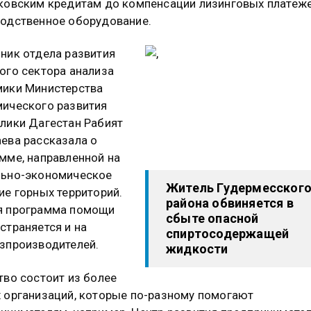
ковским кредитам до компенсации лизинговых платеже
одственное оборудование.
ник отдела развития
ого сектора анализа
ики Министерства
ического развития
лики Дагестан Рабият
ева рассказала о
мме, направленной на
льно-экономическое
Житель Гудермесског
ие горных территорий.
района обвиняется в
я программа помощи
сбыте опасной
страняется и на
спиртосодержащей
зпроизводителей.
жидкости
тво состоит из более
 организаций, которые по-разному помогают