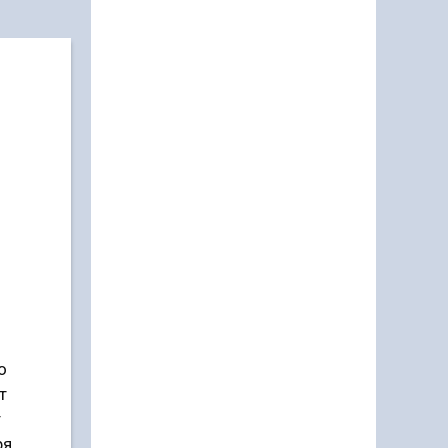
я
о
т
т
я.