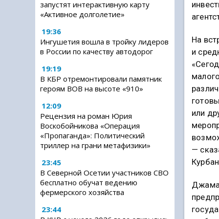
инвест
запустят интерактивную карту
«Активное долголетие»
агентс
19:36
На вст
Ингушетия вошла в тройку лидеров
в России по качеству автодорог
и сред
«Сегод
19:19
малого
В КБР отремонтировали памятник
различ
героям ВОВ на высоте «910»
готовы
12:09
или др
Рецензия на роман Юрия
меропр
Воскобойникова «Операция
«Пропаганда»: Политический
возмож
триллер на грани метафизики»
— сказ
Курбан
23:45
В Северной Осетии участников СВО
бесплатно обучат ведению
Джамал
фермерского хозяйства
предпр
23:44
госуда