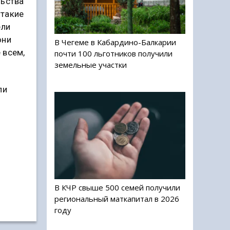
льства
 такие
ели
они
В Чегеме в Кабардино-Балкарии
 всем,
почти 100 льготников получили
земельные участки
ли
В КЧР свыше 500 семей получили
региональный маткапитал в 2026
году