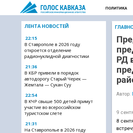
ПОЛИТИКА
ЛЕНТА НОВОСТЕЙ
ГЛАВН
Пре
22:15
В Ставрополе в 2026 году
пре
откроется отделение
радионуклидной диагностики
РД 
21:36
пре
В КБР привели в порядок
рай
автодорогу Старый Черек —
Жемтала — Сукан Суу
Автор:
22:54
В КЧР свыше 500 детей примут
участие во всероссийском
9 сент
туристском слете
8 сент
21:31
встреч
На Ставрополье в 2026 году