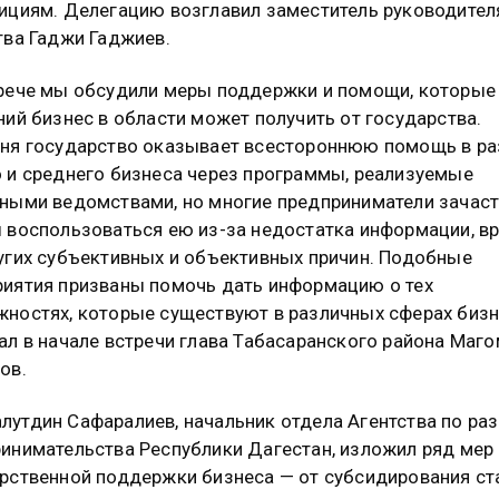
ициям. Делегацию возглавил заместитель руководител
тва Гаджи Гаджиев.
рече мы обсудили меры поддержки и помощи, которые
ний бизнес в области может получить от государства.
ня государство оказывает всестороннюю помощь в ра
 и среднего бизнеса через программы, реализуемые
ными ведомствами, но многие предприниматели зачас
 воспользоваться ею из-за недостатка информации, в
угих субъективных и объективных причин. Подобные
иятия призваны помочь дать информацию о тех
ностях, которые существуют в различных сферах бизн
ал в начале встречи глава Табасаранского района Маг
ов.
утдин Сафаралиев, начальник отдела Агентства по ра
инимательства Республики Дагестан, изложил ряд мер
рственной поддержки бизнеса — от субсидирования ст