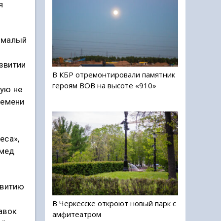
я
 малый
звитии
В КБР отремонтировали памятник
героям ВОВ на высоте «910»
тую не
ремени
еса»,
омед
звитию
В Черкесске откроют новый парк с
авок
амфитеатром