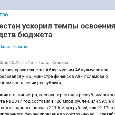
ТВО
естан ускорил темпы освоени
дств бюджета
Павел Лопатко
ября 2022, 15:16 — Голос Кавказа
едании правительства Абдулмуслим Абдулмуслимов
ресовался у и.о. министра финансов Али Исламова о
овом исполнении республики.
явил и.о. министра, кассовые расходы республиканског
а на 2017 год составили 126 млрд рублей, или 59,5% о
нного годового плана в 211,6 млрд рублей, или 92,1% о
ированного финансирования по состоянию на 1 сентябр