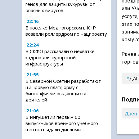
предпр
генов для защиты кукурузы от
или Уч
опасных вирусов
услуги
22:46
этих п
В поселке Медногорском в КЧР
занима
возвели роллердром по нацпроекту
кому э
22:24
В СКФО рассказали о нехватке
Ранее 
кадров для курортной
торгов
инфраструктуры
21:55
ДАГ
В Северной Осетии разработают
цифровую платформу с
биографиями выдающихся
Подпи
деятелей
21:06
Дзен
В Ингушетии первым 60
выпускников военного учебного
центра выдали дипломы