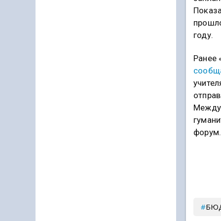
Показа
прошло
году.
Ранее 
сообщ
учител
отправ
Между
гумани
форум
БЮ