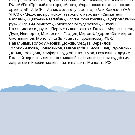
РФ: «АУЕ», «Правый сектор», «Азов», «Украинская повстанческая
армия», «ИГИЛ» (ИГ, Исламское государство), «Аль-Каида», «УНА-
УНСО», «Меджлис крымско-татарского народа», «Свидетели
Иеговы», «Движение Талибан», «Исламская группа», «Добровольчи
рух», «Чёрный комитет», «Мужское государство», «Штабы
Навального» и другие. Перечень иноагентов: Галкин, Моргенштерн,
Дудь, Невзоров, Макаревич, Гордон, Мирон Фёдоров (Оксимирон),
Смольянинов, Монеточка (Елизавета Гардымова), ФБК,
Навальный, Голос Америки, Дождь, Медуза, Верзилов,
Толоконникова, Понасенков, Пивоваров, Быков, Шац, Глуховский,
Долин, Троицкий, Земфира, Гудков, Варламов, Прусикин и другие.
Полный перечень лиц и организаций, находящихся под судебным
запретом в России, можно найти на сайте Минюста РФ.