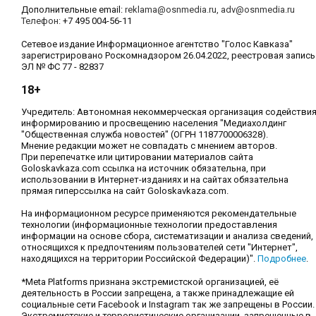
Дополнительные email:
reklama@osnmedia.ru
,
adv@osnmedia.ru
Телефон:
+7 495 004-56-11
Сетевое издание Информационное агентство "Голос Кавказа"
зарегистрировано Роскомнадзором 26.04.2022, реестровая запись
ЭЛ № ФС 77 - 82837
18+
Учредитель: Автономная некоммерческая организация содействи
информированию и просвещению населения "Медиахолдинг
"Общественная служба новостей" (ОГРН 1187700006328).
Мнение редакции может не совпадать с мнением авторов.
При перепечатке или цитировании материалов сайта
Goloskavkaza.com ссылка на источник обязательна, при
использовании в Интернет-изданиях и на сайтах обязательна
прямая гиперссылка на сайт Goloskavkaza.com.
На информационном ресурсе применяются рекомендательные
технологии (информационные технологии предоставления
информации на основе сбора, систематизации и анализа сведений,
относящихся к предпочтениям пользователей сети "Интернет",
находящихся на территории Российской Федерации)".
Подробнее
.
*Meta Platforms признана экстремистской организацией, её
деятельность в России запрещена, а также принадлежащие ей
социальные сети Facebook и Instagram так же запрещены в России.
Экстремистские и террористические организации, запрещенные в