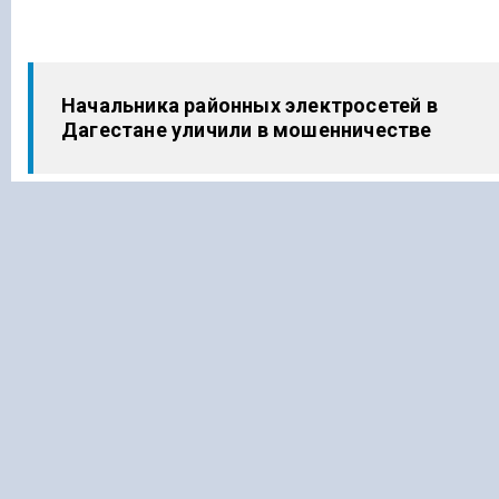
Начальника районных электросетей в
Дагестане уличили в мошенничестве
Президент Чеченской Республики заявил,
что он очень ценит Аймани Несиевну,
президента Фонда имени Ахмата-Хаджи
Кадырова, за ее постоянное внимание и
заботу о жителях Донбасса.
Ранее «Голос Кавказа»
сообщал
, что
восемь медалей добыли боксеры
Дагестана на международном турнире в