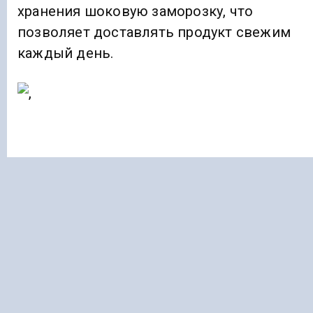
хранения шоковую заморозку, что
позволяет доставлять продукт свежим
каждый день.
Глава Ингушетии обратился к жителям
региона из-за роста числа заболевших
Covid-19
На поле есть собственный цех