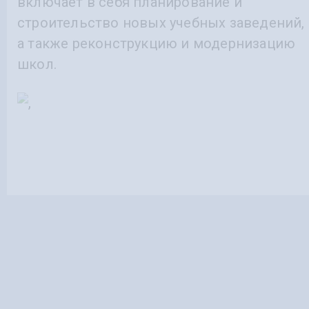
включает в себя планирование и
строительство новых учебных заведений,
а также реконструкцию и модернизацию
школ.
Чеченские энергетики обеспечат
электричеством контрольный пункт на
границе Чечни и Дагестана