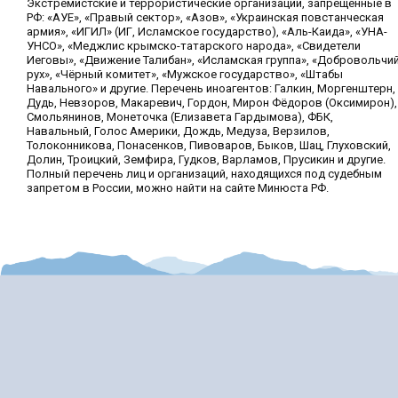
Экстремистские и террористические организации, запрещенные в
РФ: «АУЕ», «Правый сектор», «Азов», «Украинская повстанческая
армия», «ИГИЛ» (ИГ, Исламское государство), «Аль-Каида», «УНА-
УНСО», «Меджлис крымско-татарского народа», «Свидетели
Иеговы», «Движение Талибан», «Исламская группа», «Добровольчи
рух», «Чёрный комитет», «Мужское государство», «Штабы
Навального» и другие. Перечень иноагентов: Галкин, Моргенштерн,
Дудь, Невзоров, Макаревич, Гордон, Мирон Фёдоров (Оксимирон),
Смольянинов, Монеточка (Елизавета Гардымова), ФБК,
Навальный, Голос Америки, Дождь, Медуза, Верзилов,
Толоконникова, Понасенков, Пивоваров, Быков, Шац, Глуховский,
Долин, Троицкий, Земфира, Гудков, Варламов, Прусикин и другие.
Полный перечень лиц и организаций, находящихся под судебным
запретом в России, можно найти на сайте Минюста РФ.