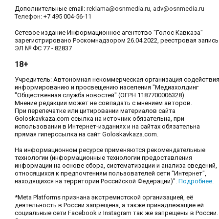
Дополнительные email:
reklama@osnmedia.ru
,
adv@osnmedia.ru
Телефон:
+7 495 004-56-11
Сетевое издание Информационное агентство "Голос Кавказа"
зарегистрировано Роскомнадзором 26.04.2022, реестровая запись
ЭЛ № ФС 77 - 82837
18+
Учредитель: Автономная некоммерческая организация содействи
информированию и просвещению населения "Медиахолдинг
"Общественная служба новостей" (ОГРН 1187700006328).
Мнение редакции может не совпадать с мнением авторов.
При перепечатке или цитировании материалов сайта
Goloskavkaza.com ссылка на источник обязательна, при
использовании в Интернет-изданиях и на сайтах обязательна
прямая гиперссылка на сайт Goloskavkaza.com.
На информационном ресурсе применяются рекомендательные
технологии (информационные технологии предоставления
информации на основе сбора, систематизации и анализа сведений,
относящихся к предпочтениям пользователей сети "Интернет",
находящихся на территории Российской Федерации)".
Подробнее
.
*Meta Platforms признана экстремистской организацией, её
деятельность в России запрещена, а также принадлежащие ей
социальные сети Facebook и Instagram так же запрещены в России.