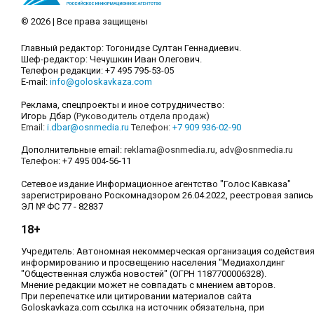
© 2026 | Все права защищены
Главный редактор: Тогонидзе Султан Геннадиевич.
Шеф-редактор: Чечушкин Иван Олегович.
Телефон редакции: +7 495 795-53-05
E-mail:
info@goloskavkaza.com
Реклама, спецпроекты и иное сотрудничество:
Игорь Дбар
(Руководитель отдела продаж)
Email:
i.dbar@osnmedia.ru
Телефон:
+7 909 936-02-90
Дополнительные email:
reklama@osnmedia.ru
,
adv@osnmedia.ru
Телефон:
+7 495 004-56-11
Сетевое издание Информационное агентство "Голос Кавказа"
зарегистрировано Роскомнадзором 26.04.2022, реестровая запись
ЭЛ № ФС 77 - 82837
18+
Учредитель: Автономная некоммерческая организация содействи
информированию и просвещению населения "Медиахолдинг
"Общественная служба новостей" (ОГРН 1187700006328).
Мнение редакции может не совпадать с мнением авторов.
При перепечатке или цитировании материалов сайта
Goloskavkaza.com ссылка на источник обязательна, при