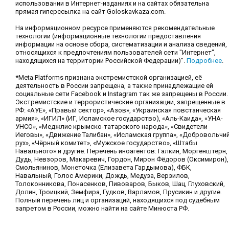
использовании в Интернет-изданиях и на сайтах обязательна
прямая гиперссылка на сайт Goloskavkaza.com.
На информационном ресурсе применяются рекомендательные
технологии (информационные технологии предоставления
информации на основе сбора, систематизации и анализа сведений,
относящихся к предпочтениям пользователей сети "Интернет",
находящихся на территории Российской Федерации)".
Подробнее
.
*Meta Platforms признана экстремистской организацией, её
деятельность в России запрещена, а также принадлежащие ей
социальные сети Facebook и Instagram так же запрещены в России.
Экстремистские и террористические организации, запрещенные в
РФ: «АУЕ», «Правый сектор», «Азов», «Украинская повстанческая
армия», «ИГИЛ» (ИГ, Исламское государство), «Аль-Каида», «УНА-
УНСО», «Меджлис крымско-татарского народа», «Свидетели
Иеговы», «Движение Талибан», «Исламская группа», «Добровольчи
рух», «Чёрный комитет», «Мужское государство», «Штабы
Навального» и другие. Перечень иноагентов: Галкин, Моргенштерн,
Дудь, Невзоров, Макаревич, Гордон, Мирон Фёдоров (Оксимирон),
Смольянинов, Монеточка (Елизавета Гардымова), ФБК,
Навальный, Голос Америки, Дождь, Медуза, Верзилов,
Толоконникова, Понасенков, Пивоваров, Быков, Шац, Глуховский,
Долин, Троицкий, Земфира, Гудков, Варламов, Прусикин и другие.
Полный перечень лиц и организаций, находящихся под судебным
запретом в России, можно найти на сайте Минюста РФ.