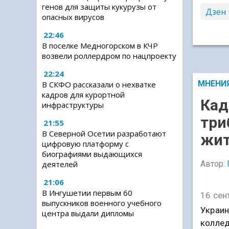
генов для защиты кукурузы от
Дзен
опасных вирусов
22:46
В поселке Медногорском в КЧР
возвели роллердром по нацпроекту
22:24
МНЕНИ
В СКФО рассказали о нехватке
кадров для курортной
Кад
инфраструктуры
три
21:55
В Северной Осетии разработают
жит
цифровую платформу с
биографиями выдающихся
деятелей
Автор:
21:06
В Ингушетии первым 60
16 сен
выпускников военного учебного
Украин
центра выдали дипломы
коллед