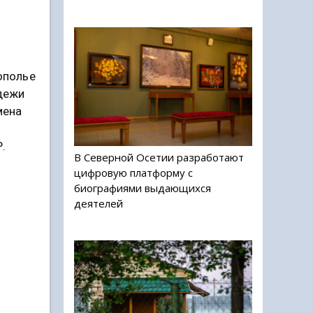
ополье
дежи
мена
.
В Северной Осетии разработают
цифровую платформу с
биографиями выдающихся
деятелей