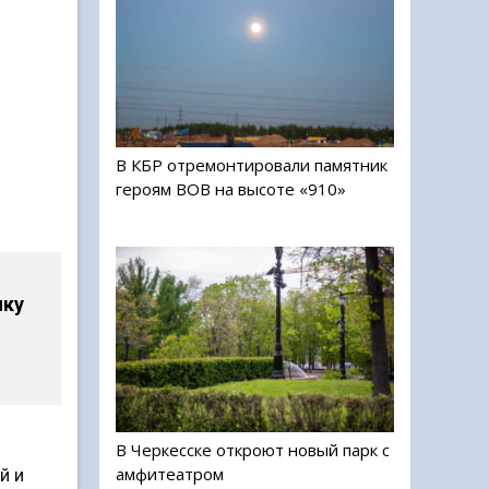
В КБР отремонтировали памятник
героям ВОВ на высоте «910»
ику
В Черкесске откроют новый парк с
амфитеатром
й и