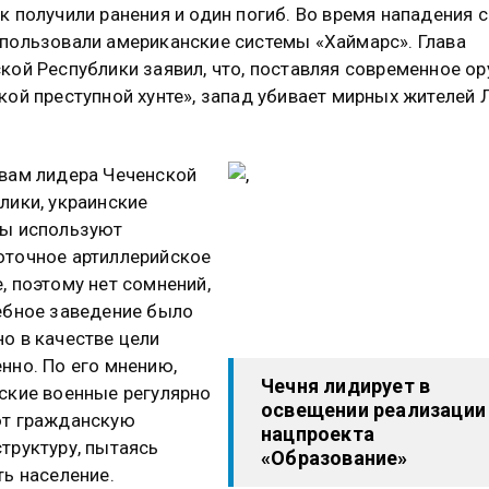
к получили ранения и один погиб. Во время нападения 
пользовали американские системы «Хаймарс». Глава
кой Республики заявил, что, поставляя современное о
кой преступной хунте», запад убивает мирных жителей 
вам лидера Чеченской
лики, украинские
ты используют
точное артиллерийское
, поэтому нет сомнений,
ебное заведение было
о в качестве цели
нно. По его мнению,
Чечня лидирует в
ские военные регулярно
освещении реализации
ют гражданскую
нацпроекта
труктуру, пытаясь
«Образование»
ть население.