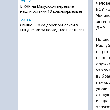
21:02
челове
В КЧР на Марухском перевале
ВСУ ис
нашли останки 13 красноармейцев
Чеченс
23:44
«киевс
Свыше 530 км дорог обновили в
ДНР.
Ингушетии за последние шесть лет
По сло
Респуб
нацис
высоко
оружие
что уч
выбран
намере
украин
атаку
инфрас
запуга