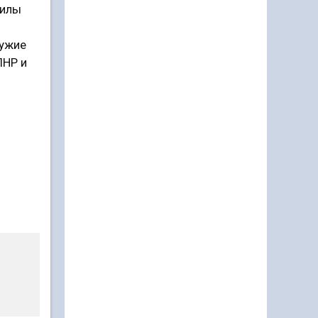
силы
ружие
ЛНР и