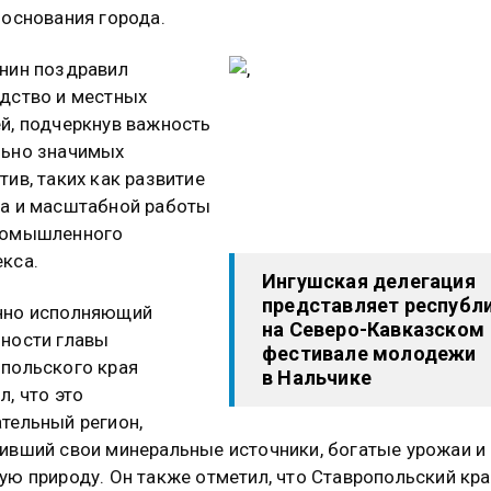
 основания города.
нин поздравил
дство и местных
й, подчеркнув важность
льно значимых
тив, таких как развитие
а и масштабной работы
ромышленного
кса.
Ингушская делегация
представляет республ
нно исполняющий
на Северо-Кавказском
ности главы
фестивале молодежи
польского края
в Нальчике
л, что это
тельный регион,
ивший свои минеральные источники, богатые урожаи и
ую природу. Он также отметил, что Ставропольский кра