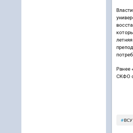
Власти
универ
восста
которы
летняя
препод
потреб
Ранее 
СКФО с
ВСУ