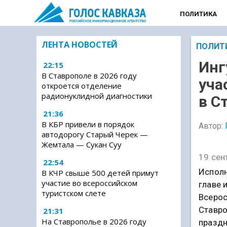
ПОЛИТИКА
ЛЕНТА НОВОСТЕЙ
ПОЛИТ
Инг
22:15
В Ставрополе в 2026 году
уча
откроется отделение
радионуклидной диагностики
в С
21:36
В КБР привели в порядок
Автор:
автодорогу Старый Черек —
Жемтала — Сукан Суу
19 сен
22:54
Исполн
В КЧР свыше 500 детей примут
участие во всероссийском
главе 
туристском слете
Всерос
Ставро
21:31
На Ставрополье в 2026 году
праздн