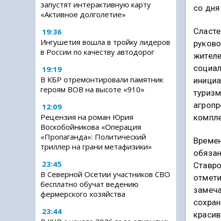
запустят интерактивную карту
со дня
«Активное долголетие»
Сласте
19:36
Ингушетия вошла в тройку лидеров
руково
в России по качеству автодорог
жителе
социа
19:19
В КБР отремонтировали памятник
инициа
героям ВОВ на высоте «910»
туризм
агроп
12:09
Рецензия на роман Юрия
компле
Воскобойникова «Операция
«Пропаганда»: Политический
Време
триллер на грани метафизики»
обязан
23:45
Ставро
В Северной Осетии участников СВО
отмети
бесплатно обучат ведению
замеча
фермерского хозяйства
сохран
23:44
красив