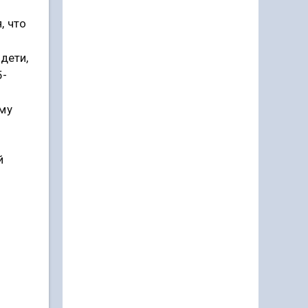
, что
дети,
5-
ому
й