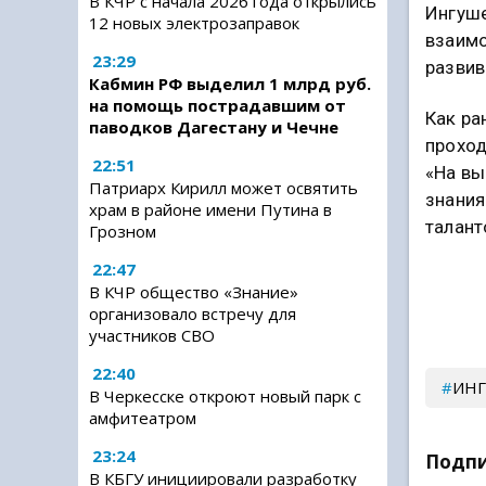
В КЧР с начала 2026 года открылись
Ингуше
12 новых электрозаправок
взаимо
23:29
развив
Кабмин РФ выделил 1 млрд руб.
на помощь пострадавшим от
Как ра
паводков Дагестану и Чечне
проход
22:51
«На вы
Патриарх Кирилл может освятить
знания
храм в районе имени Путина в
талант
Грозном
22:47
В КЧР общество «Знание»
организовало встречу для
участников СВО
22:40
ИН
В Черкесске откроют новый парк с
амфитеатром
23:24
Подпи
В КБГУ инициировали разработку