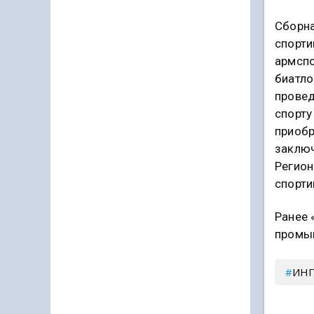
Сборна
спорти
армспо
биатло
провед
спорту
приобр
заключ
Регион
спорти
Ранее 
промыш
ИН