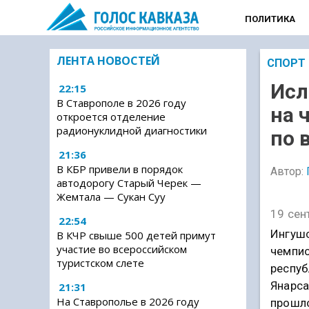
ПОЛИТИКА
ЛЕНТА НОВОСТЕЙ
СПОРТ
Исл
22:15
В Ставрополе в 2026 году
на 
откроется отделение
радионуклидной диагностики
по 
21:36
В КБР привели в порядок
Автор:
автодорогу Старый Черек —
Жемтала — Сукан Суу
19 сен
22:54
Ингушс
В КЧР свыше 500 детей примут
участие во всероссийском
чемпио
туристском слете
респуб
Янарса
21:31
На Ставрополье в 2026 году
прошло