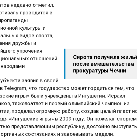
тов недавно отметил,
стиваль проводится в
пропаганды
ионной культуры и
альных видов спорта,
ения дружбы и
йшего упрочения
Сирота получила жиль
циональных отношений
после вмешательства
 народами
прокуратуры Чечни
субъекта заявил в своей
 в Telegram, что государство может гордиться тем, что
зские игры» были учреждены в Ингушетии. Исраил
ков, тяжелоатлет и первый олимпийский чемпион из
тии, проделал огромную работу, создав целый пласт и
едя «Ингушские игры» в 2009 году. Он пожелал спортсм
тью представляющим республику, достойно выступать
портивных состязаниях и завоевывать медали.