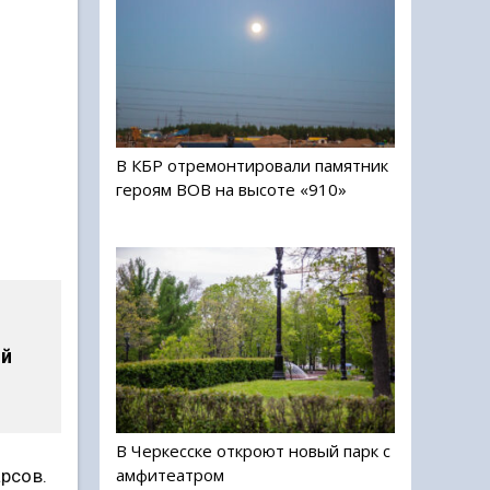
а
В КБР отремонтировали памятник
героям ВОВ на высоте «910»
ой
В Черкесске откроют новый парк с
амфитеатром
арсов.