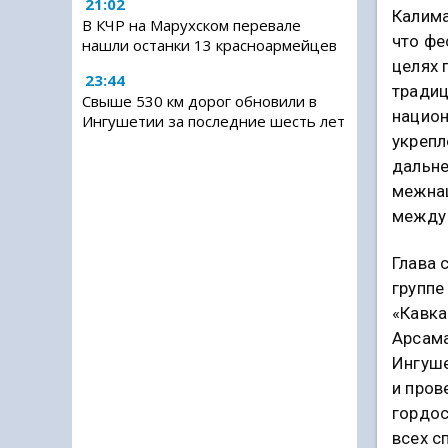
21:02
Калима
В КЧР на Марухском перевале
что фе
нашли останки 13 красноармейцев
целях 
23:44
традиц
Свыше 530 км дорог обновили в
национ
Ингушетии за последние шесть лет
укрепл
дальне
межна
между
Глава 
группе
«Кавка
Арсама
Ингуше
и пров
гордос
всех с