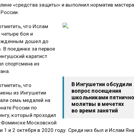
лине «средства защиты» и выполнил норматив мастер
 России.
отметить, что Ислам
 четыре боя и
ежденным дошел до
. В поединке за первое
ингушский каратист
л спортсмена из
ана.
В Ингушетии обсудили
отметить, что
вопрос посещения
мены из Ингушетии
школьниками пятничн
али семь медалей на
молитвы в мечетях
нате России по
во время занятий
ингу, который проходил
о-Фоминске Московской
и 1 и 2 октября в 2020 году. Среди низ был и Ислам Ян