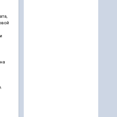
ата,
ловой
и
ена
.