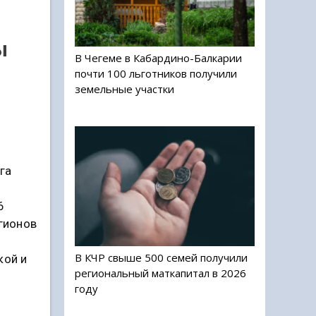
ы
В Чегеме в Кабардино-Балкарии
почти 100 льготников получили
земельные участки
га
6
егионов
В КЧР свыше 500 семей получили
кой и
региональный маткапитал в 2026
году