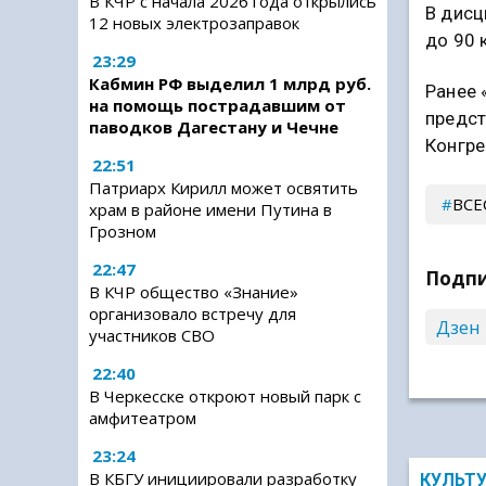
В КЧР с начала 2026 года открылись
В дисц
12 новых электрозаправок
до 90 
23:29
Кабмин РФ выделил 1 млрд руб.
Ранее 
на помощь пострадавшим от
предст
паводков Дагестану и Чечне
Конгре
22:51
Патриарх Кирилл может освятить
ВСЕ
храм в районе имени Путина в
Грозном
22:47
Подпи
В КЧР общество «Знание»
организовало встречу для
Дзен
участников СВО
22:40
В Черкесске откроют новый парк с
амфитеатром
23:24
В КБГУ инициировали разработку
КУЛЬТ