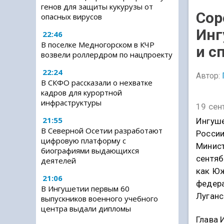
генов для защиты кукурузы от
Сор
опасных вирусов
Инг
22:46
В поселке Медногорском в КЧР
и с
возвели роллердром по нацпроекту
22:24
Автор:
В СКФО рассказали о нехватке
кадров для курортной
инфраструктуры
19 сен
21:55
Ингуше
В Северной Осетии разработают
России
цифровую платформу с
Минист
биографиями выдающихся
сентяб
деятелей
как Юж
21:06
федера
В Ингушетии первым 60
Луганс
выпускников военного учебного
центра выдали дипломы
Глава 