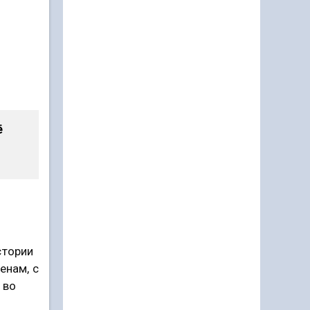
ё
стории
енам, с
 во