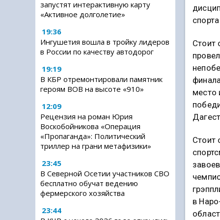
запустят интерактивную карту
дисцип
«Активное долголетие»
спорта
19:36
Ингушетия вошла в тройку лидеров
Стоит 
в России по качеству автодорог
провел
непоб
19:19
В КБР отремонтировали памятник
финала
героям ВОВ на высоте «910»
место 
победи
12:09
Рецензия на роман Юрия
Дагест
Воскобойникова «Операция
«Пропаганда»: Политический
Стоит 
триллер на грани метафизики»
спортс
23:45
завоев
В Северной Осетии участников СВО
чемпио
бесплатно обучат ведению
грэппл
фермерского хозяйства
в Нар
23:44
област