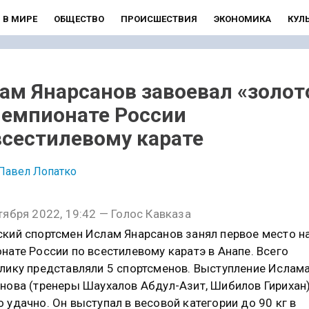
В МИРЕ
ОБЩЕСТВО
ПРОИСШЕСТВИЯ
ЭКОНОМИКА
КУЛ
ам Янарсанов завоевал «золот
чемпионате России
всестилевому карате
Павел Лопатко
тября 2022, 19:42 — Голос Кавказа
кий спортсмен Ислам Янарсанов занял первое место н
нате России по всестилевому каратэ в Анапе. Всего
лику представляли 5 спортсменов. Выступление Ислам
нова (тренеры Шаухалов Абдул-Азит, Шибилов Гирихан
 удачно. Он выступал в весовой категории до 90 кг в