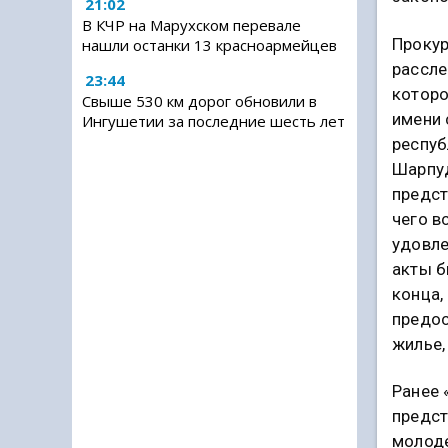
21:02
В КЧР на Марухском перевале
Прокур
нашли останки 13 красноармейцев
рассле
23:44
которо
Свыше 530 км дорог обновили в
имени 
Ингушетии за последние шесть лет
респуб
Шарпу
предст
чего в
удовл
акты б
конца,
предо
жилье,
Ранее 
предст
молоде