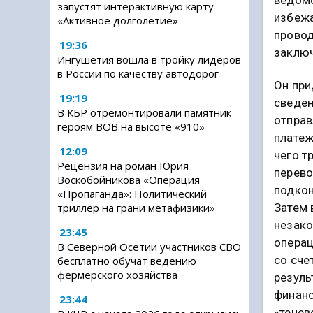
запустят интерактивную карту
избежа
«Активное долголетие»
провод
19:36
заключ
Ингушетия вошла в тройку лидеров
в России по качеству автодорог
Он пр
19:19
сведен
В КБР отремонтировали памятник
отправ
героям ВОВ на высоте «910»
платеж
12:09
чего т
Рецензия на роман Юрия
перево
Воскобойникова «Операция
подкон
«Пропаганда»: Политический
Затем 
триллер на грани метафизики»
незак
23:45
операц
В Северной Осетии участников СВО
со сче
бесплатно обучат ведению
фермерского хозяйства
резуль
финанс
23:44
«тенев