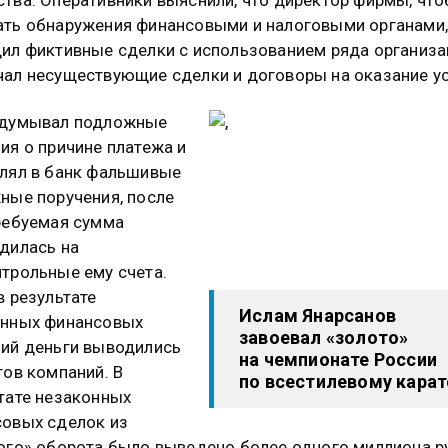
ть обнаружения финансовыми и налоговыми органами
ил фиктивные сделки с использованием ряда организа
ал несуществующие сделки и договоры на оказание ус
идумывал подложные
ия о причине платежа и
лял в банк фальшивые
ные поручения, после
ребуемая сумма
дилась на
трольные ему счета.
в результате
Ислам Янарсанов
онных финансовых
завоевал «золото»
ий деньги выводились
на чемпионате России
тов компаний. В
по всестилевому карат
тате незаконных
овых сделок из
ого» оборота было выведено более одного миллиона р