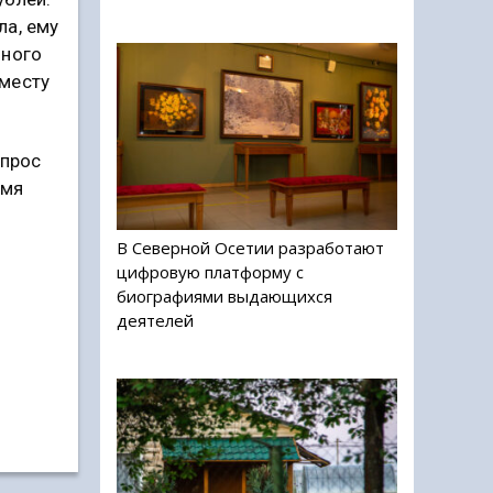
ла, ему
нного
 месту
опрос
емя
В Северной Осетии разработают
цифровую платформу с
биографиями выдающихся
деятелей