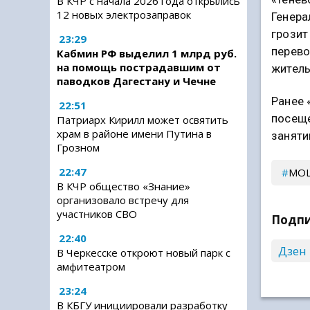
В КЧР с начала 2026 года открылись
12 новых электрозаправок
Генера
грозит
23:29
перево
Кабмин РФ выделил 1 млрд руб.
на помощь пострадавшим от
житель
паводков Дагестану и Чечне
Ранее 
22:51
посеще
Патриарх Кирилл может освятить
храм в районе имени Путина в
заняти
Грозном
22:47
МО
В КЧР общество «Знание»
организовало встречу для
участников СВО
Подпи
22:40
Дзен
В Черкесске откроют новый парк с
амфитеатром
23:24
В КБГУ инициировали разработку