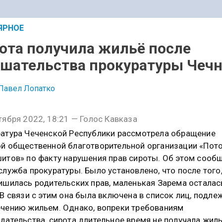
ЯРНОЕ
ота получила жильё после
шательства прокуратуры Чеч
Павел Лопатко
тября 2022, 18:21 — Голос Кавказа
атура Чеченской Республики рассмотрела обращение
й общественной благотворительной организации «Пот
итов» по факту нарушения прав сироты. Об этом сооб
служба прокуратуры. Было установлено, что после того,
ишилась родительских прав, маленькая Зарема осталас
 В связи с этим она была включена в список лиц, подл
чению жильем. Однако, вопреки требованиям
дательства, сирота длительное время не получала жиль