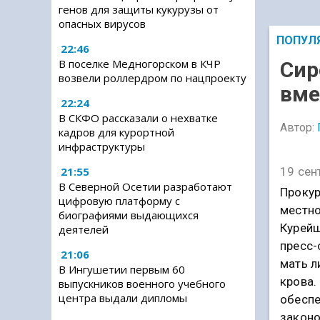
генов для защиты кукурузы от
опасных вирусов
ПОПУЛ
22:46
В поселке Медногорском в КЧР
Сир
возвели роллердром по нацпроекту
вме
22:24
В СКФО рассказали о нехватке
Автор:
кадров для курортной
инфраструктуры
21:55
19 сен
В Северной Осетии разработают
Прокур
цифровую платформу с
местно
биографиями выдающихся
Курейш
деятелей
пресс-
21:06
мать л
В Ингушетии первым 60
крова.
выпускников военного учебного
центра выдали дипломы
обеспе
законо