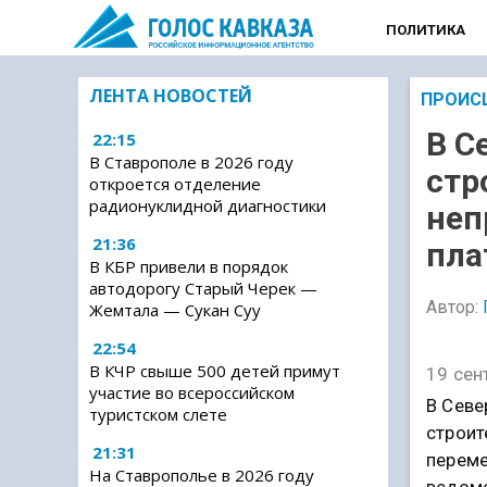
ПОЛИТИКА
ЛЕНТА НОВОСТЕЙ
ПРОИС
В С
22:15
В Ставрополе в 2026 году
стр
откроется отделение
радионуклидной диагностики
неп
21:36
пла
В КБР привели в порядок
автодорогу Старый Черек —
Автор:
Жемтала — Сукан Суу
22:54
В КЧР свыше 500 детей примут
19 сен
участие во всероссийском
В Севе
туристском слете
строит
21:31
переме
На Ставрополье в 2026 году
ведомс