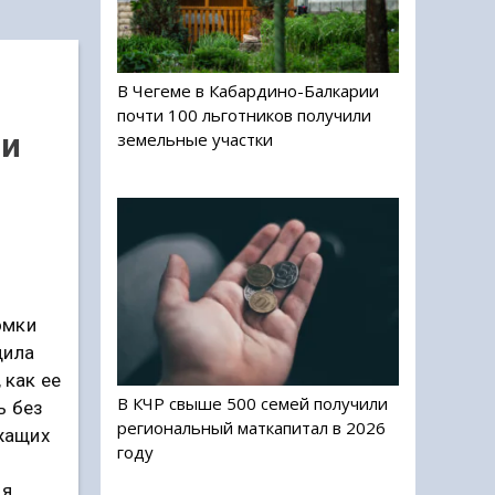
В Чегеме в Кабардино-Балкарии
почти 100 льготников получили
ни
земельные участки
омки
щила
 как ее
В КЧР свыше 500 семей получили
ь без
региональный маткапитал в 2026
ежащих
году
я.