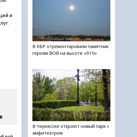
,
ций и
луг.
В КБР отремонтировали памятник
героям ВОВ на высоте «910»
е
В Черкесске откроют новый парк с
амфитеатром
ублей.