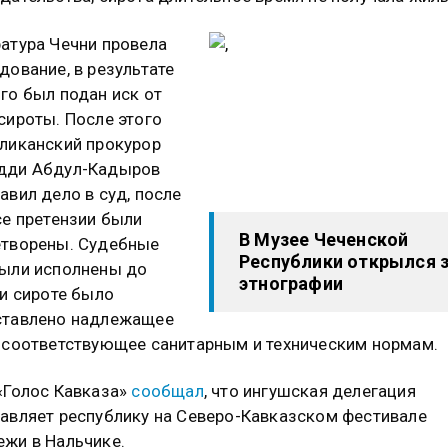
атура Чечни провела
дование, в результате
го был подан иск от
сироты. После этого
ликанский прокурор
дди Абдул-Кадыров
авил дело в суд, после
се претензии были
В Музее Чеченской
етворены. Судебные
Республики открылся 
ыли исполнены до
этнографии
 и сироте было
ставлено надлежащее
 соответствующее санитарным и техническим нормам.
«Голос Кавказа»
сообщал
, что ингушская делегация
авляет республику на Северо-Кавказском фестивале
жи в Нальчике.