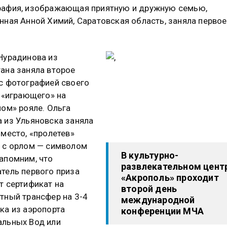
афия, изображающая приятную и дружную семью,
нная Анной Химий, Саратовская область, заняла первое
Нурадинова из
ана заняла второе
с фотографией своего
 «играющего» на
ом» рояле. Ольга
 из Ульяновска заняла
 место, «пролетев»
 с орлом — символом
В культурно-
апомним, что
развлекательном цент
тель первого приза
«Акрополь» проходит
т сертификат на
второй день
тный трансфер на 3-4
международной
ка из аэропорта
конференции МЧА
льных Вод или