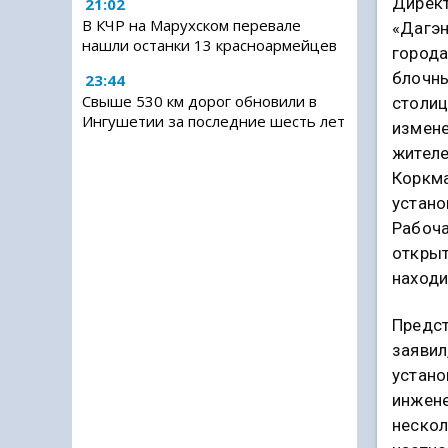
Директ
21:02
В КЧР на Марухском перевале
«Дагэн
нашли останки 13 красноармейцев
города
блочны
23:44
Свыше 530 км дорог обновили в
столиц
Ингушетии за последние шесть лет
измене
жителе
Коркма
устано
Рабоча
открыт
находи
Предст
заявил
устано
инжене
нескол