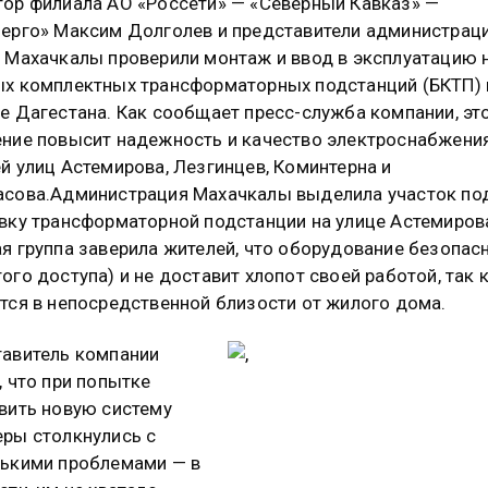
ор филиала АО «Россети» — «Северный Кавказ» —
ерго» Максим Долголев и представители администрац
 Махачкалы проверили монтаж и ввод в эксплуатацию 
х комплектных трансформаторных подстанций (БКТП) 
е Дагестана. Как сообщает пресс-служба компании, эт
ние повысит надежность и качество электроснабжени
й улиц Астемирова, Лезгинцев, Коминтерна и
сова.Администрация Махачкалы выделила участок по
вку трансформаторной подстанции на улице Астемиров
я группа заверила жителей, что оборудование безопасн
ого доступа) и не доставит хлопот своей работой, так 
тся в непосредственной близости от жилого дома.
авитель компании
, что при попытке
вить новую систему
ры столкнулись с
ькими проблемами — в