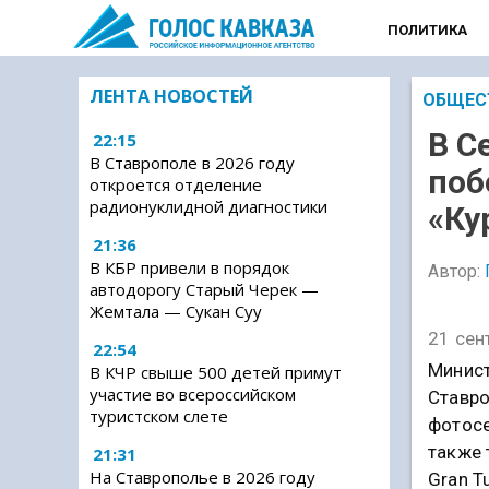
ПОЛИТИКА
ЛЕНТА НОВОСТЕЙ
ОБЩЕС
В С
22:15
В Ставрополе в 2026 году
поб
откроется отделение
радионуклидной диагностики
«Ку
21:36
В КБР привели в порядок
Автор:
автодорогу Старый Черек —
Жемтала — Сукан Суу
21 сен
22:54
Минист
В КЧР свыше 500 детей примут
участие во всероссийском
Ставро
туристском слете
фотосе
также 
21:31
На Ставрополье в 2026 году
Gran T