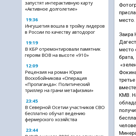
запустят интерактивную карту
Фотогр
«Активное долголетие»
присла
19:36
место.
Ингушетия вошла в тройку лидеров
в России по качеству автодорог
Заира 
Дагест
19:19
В КБР отремонтировали памятник
место 
героям ВОВ на высоте «910»
брата,
«зелен
12:09
Рецензия на роман Юрия
Фокина
Воскобойникова «Операция
третье
«Пропаганда»: Политический
вместе
триллер на грани метафизики»
КМВ. Н
23:45
облада
В Северной Осетии участников СВО
получи
бесплатно обучат ведению
беспла
фермерского хозяйства
челове
23:44
Минера