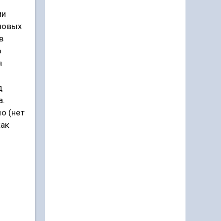
ии
новых
в
о
я
д
а.
о (нет
как