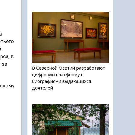
а
етьего
з.
рса, в
 за
В Северной Осетии разработают
цифровую платформу с
биографиями выдающихся
йскому
деятелей