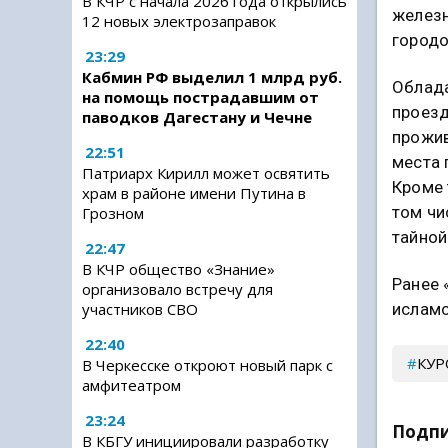
В КЧР с начала 2026 года открылись
желез
12 новых электрозаправок
городо
23:29
Кабмин РФ выделил 1 млрд руб.
Облада
на помощь пострадавшим от
проезд
паводков Дагестану и Чечне
прожив
22:51
места 
Патриарх Кирилл может освятить
Кроме 
храм в районе имени Путина в
том чи
Грозном
тайной
22:47
В КЧР общество «Знание»
Ранее 
организовало встречу для
участников СВО
исламс
22:40
КУР
В Черкесске откроют новый парк с
амфитеатром
23:24
Подпи
В КБГУ инициировали разработку