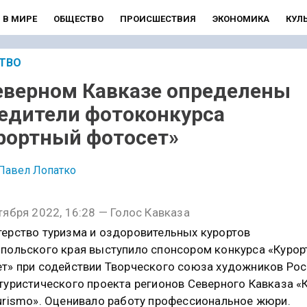
В МИРЕ
ОБЩЕСТВО
ПРОИСШЕСТВИЯ
ЭКОНОМИКА
КУЛ
ТВО
еверном Кавказе определены
едители фотоконкурса
рортный фотосет»
Павел Лопатко
тября 2022, 16:28 — Голос Кавказа
ерство туризма и оздоровительных курортов
польского края выступило спонсором конкурса «Куро
т» при содействии Творческого союза художников Росс
туристического проекта регионов Северного Кавказа «
urismo». Оценивало работу профессиональное жюри.