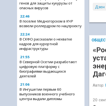
генов для защиты кукурузы от
Дзен
опасных вирусов
22:46
В поселке Медногорском в КЧР
возвели роллердром по нацпроекту
22:24
В СКФО рассказали о нехватке
ОБЩЕС
кадров для курортной
«Ро
инфраструктуры
уст
21:55
В Северной Осетии разработают
эне
цифровую платформу с
биографиями выдающихся
Даг
деятелей
21:06
Автор:
В Ингушетии первым 60
выпускников военного учебного
центра выдали дипломы
20 сен