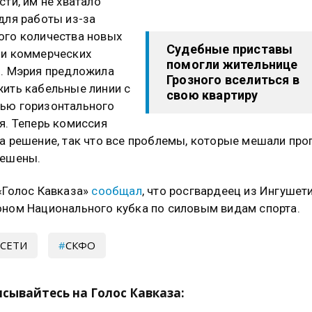
сти, им не хватало
для работы из-за
го количества новых
Судебные приставы
 и коммерческих
помогли жительнице
. Мэрия предложила
Грозного вселиться в
ить кабельные линии с
свою квартиру
ью горизонтального
я. Теперь комиссия
а решение, так что все проблемы, которые мешали прог
решены.
«Голос Кавказа»
сообщал
, что росгвардеец из Ингушет
ном Национального кубка по силовым видам спорта.
СЕТИ
СКФО
сывайтесь на Голос Кавказа: