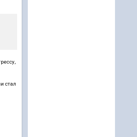
рессу,
ии стал