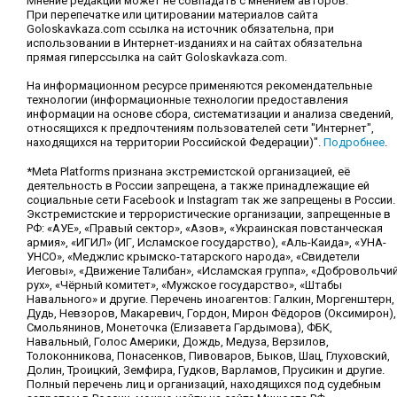
Мнение редакции может не совпадать с мнением авторов.
При перепечатке или цитировании материалов сайта
Goloskavkaza.com ссылка на источник обязательна, при
использовании в Интернет-изданиях и на сайтах обязательна
прямая гиперссылка на сайт Goloskavkaza.com.
На информационном ресурсе применяются рекомендательные
технологии (информационные технологии предоставления
информации на основе сбора, систематизации и анализа сведений,
относящихся к предпочтениям пользователей сети "Интернет",
находящихся на территории Российской Федерации)".
Подробнее
.
*Meta Platforms признана экстремистской организацией, её
деятельность в России запрещена, а также принадлежащие ей
социальные сети Facebook и Instagram так же запрещены в России.
Экстремистские и террористические организации, запрещенные в
РФ: «АУЕ», «Правый сектор», «Азов», «Украинская повстанческая
армия», «ИГИЛ» (ИГ, Исламское государство), «Аль-Каида», «УНА-
УНСО», «Меджлис крымско-татарского народа», «Свидетели
Иеговы», «Движение Талибан», «Исламская группа», «Добровольчи
рух», «Чёрный комитет», «Мужское государство», «Штабы
Навального» и другие. Перечень иноагентов: Галкин, Моргенштерн,
Дудь, Невзоров, Макаревич, Гордон, Мирон Фёдоров (Оксимирон),
Смольянинов, Монеточка (Елизавета Гардымова), ФБК,
Навальный, Голос Америки, Дождь, Медуза, Верзилов,
Толоконникова, Понасенков, Пивоваров, Быков, Шац, Глуховский,
Долин, Троицкий, Земфира, Гудков, Варламов, Прусикин и другие.
Полный перечень лиц и организаций, находящихся под судебным