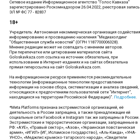
Сетевое издание Информационное агентство "Голос Кавказа"
зарегистрировано Роскомнадзором 26.04.2022, реестровая запись
ЭЛ № ФС 77 - 82837
18+
Учредитель: Автономная некоммерческая организация содействи
информированию и просвещению населения "Медиахолдинг
"Общественная служба новостей" (ОГРН 1187700006328).
Мнение редакции может не совпадать с мнением авторов.
При перепечатке или цитировании материалов сайта
Goloskavkaza.com ссылка на источник обязательна, при
использовании в Интернет-изданиях и на сайтах обязательна
прямая гиперссылка на сайт Goloskavkaza.com.
На информационном ресурсе применяются рекомендательные
технологии (информационные технологии предоставления
информации на основе сбора, систематизации и анализа сведений,
относящихся к предпочтениям пользователей сети "Интернет",
находящихся на территории Российской Федерации)".
Подробнее
.
*Meta Platforms признана экстремистской организацией, её
деятельность в России запрещена, а также принадлежащие ей
социальные сети Facebook и Instagram так же запрещены в России.
Экстремистские и террористические организации, запрещенные в
РФ: «АУЕ», «Правый сектор», «Азов», «Украинская повстанческая
армия», «ИГИЛ» (ИГ, Исламское государство), «Аль-Каида», «УНА-
УНСО», «Меджлис крымско-татарского народа», «Свидетели