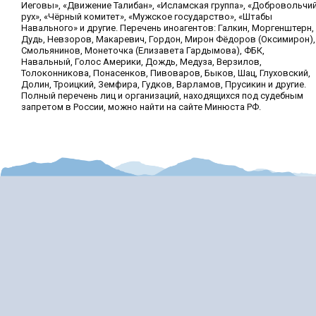
Иеговы», «Движение Талибан», «Исламская группа», «Добровольчи
рух», «Чёрный комитет», «Мужское государство», «Штабы
Навального» и другие. Перечень иноагентов: Галкин, Моргенштерн,
Дудь, Невзоров, Макаревич, Гордон, Мирон Фёдоров (Оксимирон),
Смольянинов, Монеточка (Елизавета Гардымова), ФБК,
Навальный, Голос Америки, Дождь, Медуза, Верзилов,
Толоконникова, Понасенков, Пивоваров, Быков, Шац, Глуховский,
Долин, Троицкий, Земфира, Гудков, Варламов, Прусикин и другие.
Полный перечень лиц и организаций, находящихся под судебным
запретом в России, можно найти на сайте Минюста РФ.