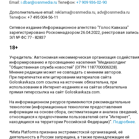
Email:
i.dbar@osnmedia.ru
Телефон:
+7 909 936-02-90
Дополнительные email:
reklama@osnmedia.ru
,
adv@osnmedia.ru
Телефон:
+7 495 004-56-11
Сетевое издание Информационное агентство "Голос Кавказа"
зарегистрировано Роскомнадзором 26.04.2022, реестровая запись
ЭЛ № ФС 77 - 82837
18+
Учредитель: Автономная некоммерческая организация содействи
информированию и просвещению населения "Медиахолдинг
"Общественная служба новостей" (ОГРН 1187700006328).
Мнение редакции может не совпадать с мнением авторов.
При перепечатке или цитировании материалов сайта
Goloskavkaza.com ссылка на источник обязательна, при
использовании в Интернет-изданиях и на сайтах обязательна
прямая гиперссылка на сайт Goloskavkaza.com.
На информационном ресурсе применяются рекомендательные
технологии (информационные технологии предоставления
информации на основе сбора, систематизации и анализа сведений,
относящихся к предпочтениям пользователей сети "Интернет",
находящихся на территории Российской Федерации)".
Подробнее
.
*Meta Platforms признана экстремистской организацией, её
деятельность в России запрещена, а также принадлежащие ей