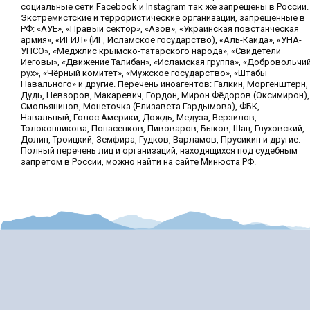
социальные сети Facebook и Instagram так же запрещены в России.
Экстремистские и террористические организации, запрещенные в
РФ: «АУЕ», «Правый сектор», «Азов», «Украинская повстанческая
армия», «ИГИЛ» (ИГ, Исламское государство), «Аль-Каида», «УНА-
УНСО», «Меджлис крымско-татарского народа», «Свидетели
Иеговы», «Движение Талибан», «Исламская группа», «Добровольчи
рух», «Чёрный комитет», «Мужское государство», «Штабы
Навального» и другие. Перечень иноагентов: Галкин, Моргенштерн,
Дудь, Невзоров, Макаревич, Гордон, Мирон Фёдоров (Оксимирон),
Смольянинов, Монеточка (Елизавета Гардымова), ФБК,
Навальный, Голос Америки, Дождь, Медуза, Верзилов,
Толоконникова, Понасенков, Пивоваров, Быков, Шац, Глуховский,
Долин, Троицкий, Земфира, Гудков, Варламов, Прусикин и другие.
Полный перечень лиц и организаций, находящихся под судебным
запретом в России, можно найти на сайте Минюста РФ.