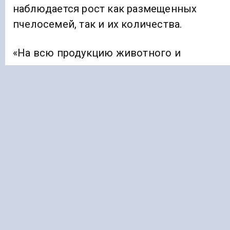
наблюдается рост как размещенных
пчелосемей, так и их количества.
«На всю продукцию животного и
растительного происхождения
обязательно наличие ветеринарных
сопроводительных документов, которые
проходят путь от производителя до
прилавка. В этой связи считаю важным
определить вектор дальнейшего развити
пчеловодства в стране и сформировать
меры по созданию экономических и
технологических условий для устойчивог
развития пчеловодства», — поделился
своими планами вице-премьер-министр.