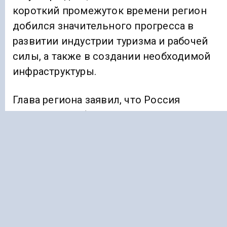
короткий промежуток времени регион
добился значительного прогресса в
развитии индустрии туризма и рабочей
силы, а также в создании необходимой
инфраструктуры.
Глава региона заявил, что Россия
чрезвычайно богата своими краями,
республиками, областями и районами.
Открывая для своих друзей свою
Ингушетию, мы должны больше узнать о
жизни других российских регионов. Это
развивает человека не только
интеллектуально и духовно, но и
физически и умственно.