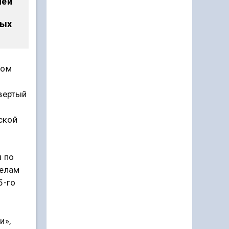
чей
ных
том
вертый
ской
ы по
делам
5-го
и»,