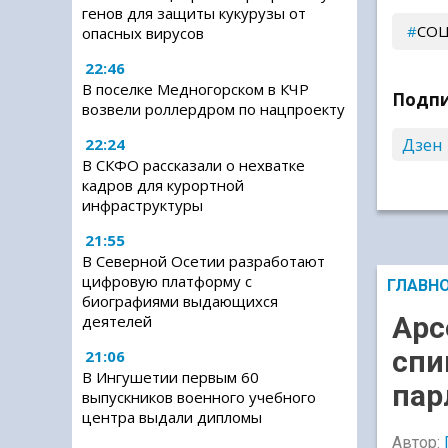
генов для защиты кукурузы от
СОЦ
опасных вирусов
22:46
В поселке Медногорском в КЧР
Подпи
возвели роллердром по нацпроекту
Дзен
22:24
В СКФО рассказали о нехватке
кадров для курортной
инфраструктуры
21:55
В Северной Осетии разработают
цифровую платформу с
ГЛАВН
биографиями выдающихся
Арс
деятелей
спи
21:06
В Ингушетии первым 60
пар
выпускников военного учебного
центра выдали дипломы
Автор: