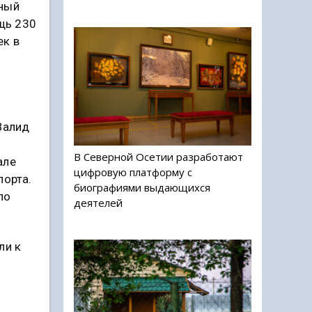
нный
щь 230
ек в
Валид
В Северной Осетии разработают
але
цифровую платформу с
порта.
биографиями выдающихся
ло
деятелей
ли к