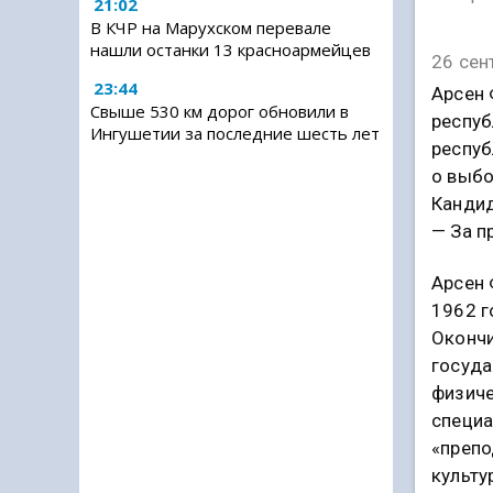
21:02
В КЧР на Марухском перевале
нашли останки 13 красноармейцев
26 сен
23:44
Арсен 
Свыше 530 км дорог обновили в
респуб
Ингушетии за последние шесть лет
респуб
о выбо
Кандид
— За п
Арсен 
1962 г
Окончи
госуда
физиче
специа
«препо
культу