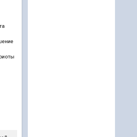
та
шение
триоты