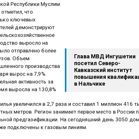
кой Республики Муслим
 отметил, что
лько ключевых
телей демонстрируют
Сельскохозяйственное
одство выросло на
Было отправлено более
Глава МВД Ингушетии
узов. Объем
посетил Северо-
шленного производства
Кавказский институт
варя вырос на 7,9%.
повышения квалифика
ельная активность за
в Нальчике
емя выросла на 130,8%
илья увеличился в 2,7 раза и составил 1 миллион 416 т
тных метров. Регион занимает первое место в России 
ьной предгазификации. На сегодняшний день 3050 дом
же подключены к газовым линиям.