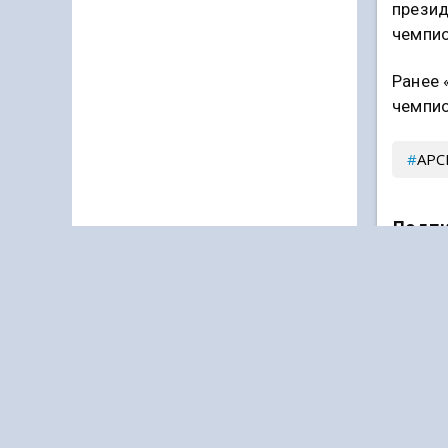
презид
чемпио
Ранее 
чемпио
АРС
Подпи
Дзен