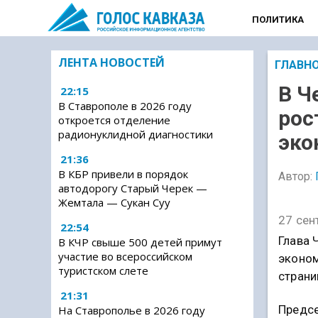
ПОЛИТИКА
ЛЕНТА НОВОСТЕЙ
ГЛАВН
В Ч
22:15
В Ставрополе в 2026 году
рос
откроется отделение
радионуклидной диагностики
эко
21:36
В КБР привели в порядок
Автор:
автодорогу Старый Черек —
Жемтала — Сукан Суу
27 сен
22:54
Глава 
В КЧР свыше 500 детей примут
участие во всероссийском
эконом
туристском слете
страни
21:31
Предсе
На Ставрополье в 2026 году