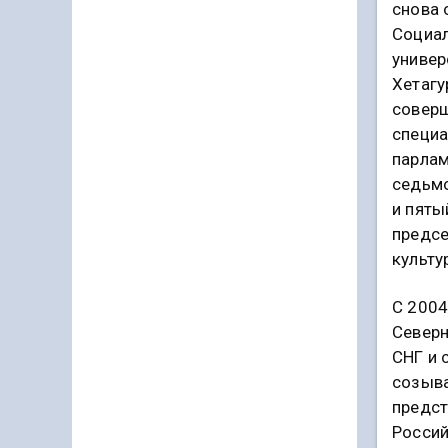
снова 
Социа
универ
Хетагу
соверш
специа
парлам
седьмо
и пяты
предсе
культу
С 2004
Северн
СНГ и 
созыва
предст
Россий