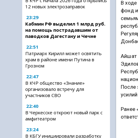
В КЧР с начала 2026 года открылись
В ходе
12 новых электрозаправок
фонд и
23:29
семьям
Кабмин РФ выделил 1 млрд руб.
респуб
на помощь пострадавшим от
Регуля
паводков Дагестану и Чечне
Донба
22:51
Патриарх Кирилл может освятить
Айшат 
храм в районе имени Путина в
Эдилов
Грозном
Респуб
22:47
национ
В КЧР общество «Знание»
После 
организовало встречу для
усилий
участников СВО
22:40
Ранее 
В Черкесске откроют новый парк с
ответс
амфитеатром
23:24
В КБГУ инициировали разработку