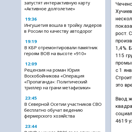
запустят интерактивную карту
Чеченс
«Активное долголетие»
Хучиев
неско
19:36
Ингушетия вошла в тройку лидеров
показа
в России по качеству автодорог
рост. 
произв
19:19
В КБР отремонтировали памятник
1,4%. 
героям ВОВ на высоте «910»
115 гр
промы
12:09
Рецензия на роман Юрия
с 1 ян
Воскобойникова «Операция
Строит
«Пропаганда»: Политический
это вр
триллер на грани метафизики»
23:45
Ввод ж
В Северной Осетии участников СВО
квадра
бесплатно обучат ведению
социал
фермерского хозяйства
4619 у
23:44