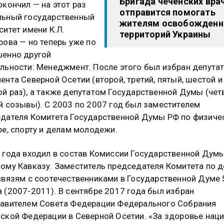
Бригада чеченских вра
окончил — на этот раз
отправится помогать
льный государственный
жителям освобожден
ситет имени К.Л.
территорий Украины
рова — но теперь уже по
енно другой
льности: Менеджмент. После этого был избран депута
ента Северной Осетии (второй, третий, пятый, шестой и
й раз), а также депутатом Государственной Думы (чет
й созывы). С 2003 по 2007 год был заместителем
дателя Комитета Государственной Думы РФ по физиче
ре, спорту и делам молодежи.
 года входил в состав Комиссии Государственной Дум
ому Кавказу. Заместитель председателя Комитета по 
связям с соотечественниками в Государственной Думе 
 (2007-2011). В сентябре 2017 года был избран
авителем Совета Федерации Федерального Собрания
ской Федерации в Северной Осетии. «За здоровье наци