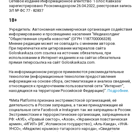
Сетевое издание Информационное агентство "Голос Кавказа"
зарегистрировано Роскомнадзором 26.04.2022, реестровая запись
ЭЛ № ФС 77 - 82837
18+
Учредитель: Автономная некоммерческая организация содействи
информированию и просвещению населения "Медиахолдинг
"Общественная служба новостей" (ОГРН 1187700006328).
Мнение редакции может не совпадать с мнением авторов.
При перепечатке или цитировании материалов сайта
Goloskavkaza.com ссылка на источник обязательна, при
использовании в Интернет-изданиях и на сайтах обязательна
прямая гиперссылка на сайт Goloskavkaza.com.
На информационном ресурсе применяются рекомендательные
технологии (информационные технологии предоставления
информации на основе сбора, систематизации и анализа сведений,
относящихся к предпочтениям пользователей сети "Интернет",
находящихся на территории Российской Федерации)".
Подробнее
.
*Meta Platforms признана экстремистской организацией, её
деятельность в России запрещена, а также принадлежащие ей
социальные сети Facebook и Instagram так же запрещены в России.
Экстремистские и террористические организации, запрещенные в
РФ: «АУЕ», «Правый сектор», «Азов», «Украинская повстанческая
армия», «ИГИЛ» (ИГ, Исламское государство), «Аль-Каида», «УНА-
УНСО», «Меджлис крымско-татарского народа», «Свидетели