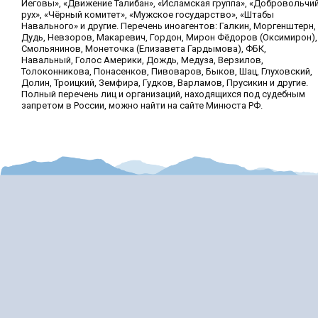
Иеговы», «Движение Талибан», «Исламская группа», «Добровольчи
рух», «Чёрный комитет», «Мужское государство», «Штабы
Навального» и другие. Перечень иноагентов: Галкин, Моргенштерн,
Дудь, Невзоров, Макаревич, Гордон, Мирон Фёдоров (Оксимирон),
Смольянинов, Монеточка (Елизавета Гардымова), ФБК,
Навальный, Голос Америки, Дождь, Медуза, Верзилов,
Толоконникова, Понасенков, Пивоваров, Быков, Шац, Глуховский,
Долин, Троицкий, Земфира, Гудков, Варламов, Прусикин и другие.
Полный перечень лиц и организаций, находящихся под судебным
запретом в России, можно найти на сайте Минюста РФ.