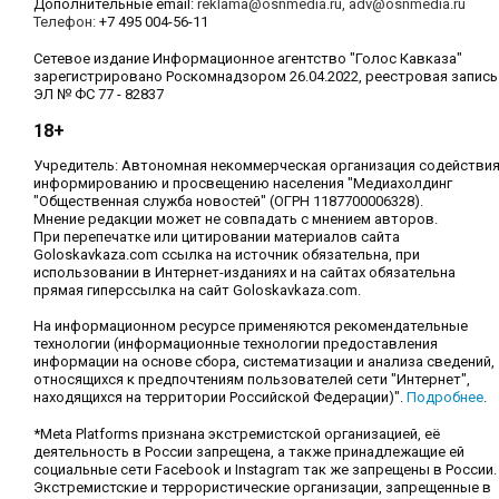
Дополнительные email:
reklama@osnmedia.ru
,
adv@osnmedia.ru
Телефон:
+7 495 004-56-11
Сетевое издание Информационное агентство "Голос Кавказа"
зарегистрировано Роскомнадзором 26.04.2022, реестровая запись
ЭЛ № ФС 77 - 82837
18+
Учредитель: Автономная некоммерческая организация содействи
информированию и просвещению населения "Медиахолдинг
"Общественная служба новостей" (ОГРН 1187700006328).
Мнение редакции может не совпадать с мнением авторов.
При перепечатке или цитировании материалов сайта
Goloskavkaza.com ссылка на источник обязательна, при
использовании в Интернет-изданиях и на сайтах обязательна
прямая гиперссылка на сайт Goloskavkaza.com.
На информационном ресурсе применяются рекомендательные
технологии (информационные технологии предоставления
информации на основе сбора, систематизации и анализа сведений,
относящихся к предпочтениям пользователей сети "Интернет",
находящихся на территории Российской Федерации)".
Подробнее
.
*Meta Platforms признана экстремистской организацией, её
деятельность в России запрещена, а также принадлежащие ей
социальные сети Facebook и Instagram так же запрещены в России.
Экстремистские и террористические организации, запрещенные в