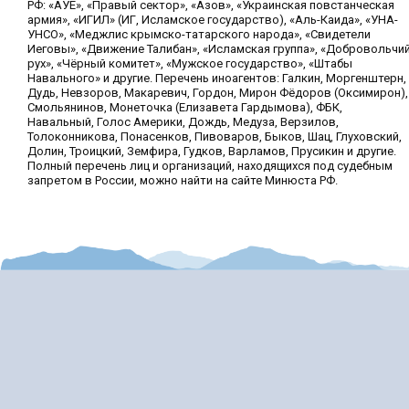
РФ: «АУЕ», «Правый сектор», «Азов», «Украинская повстанческая
армия», «ИГИЛ» (ИГ, Исламское государство), «Аль-Каида», «УНА-
УНСО», «Меджлис крымско-татарского народа», «Свидетели
Иеговы», «Движение Талибан», «Исламская группа», «Добровольчи
рух», «Чёрный комитет», «Мужское государство», «Штабы
Навального» и другие. Перечень иноагентов: Галкин, Моргенштерн,
Дудь, Невзоров, Макаревич, Гордон, Мирон Фёдоров (Оксимирон),
Смольянинов, Монеточка (Елизавета Гардымова), ФБК,
Навальный, Голос Америки, Дождь, Медуза, Верзилов,
Толоконникова, Понасенков, Пивоваров, Быков, Шац, Глуховский,
Долин, Троицкий, Земфира, Гудков, Варламов, Прусикин и другие.
Полный перечень лиц и организаций, находящихся под судебным
запретом в России, можно найти на сайте Минюста РФ.