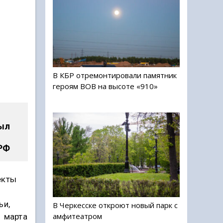
В КБР отремонтировали памятник
героям ВОВ на высоте «910»
ыл
РФ
екты
ьи,
В Черкесске откроют новый парк с
амфитеатром
1 марта