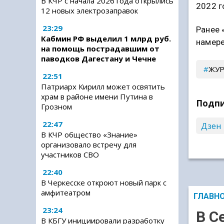
В КЧР с начала 2026 года открылись
2022 г
12 новых электрозаправок
23:29
Ранее 
Кабмин РФ выделил 1 млрд руб.
намере
на помощь пострадавшим от
паводков Дагестану и Чечне
ЖУ
22:51
Патриарх Кирилл может освятить
храм в районе имени Путина в
Подпи
Грозном
22:47
Дзен
В КЧР общество «Знание»
организовало встречу для
участников СВО
22:40
В Черкесске откроют новый парк с
амфитеатром
ГЛАВН
23:24
В С
В КБГУ инициировали разработку