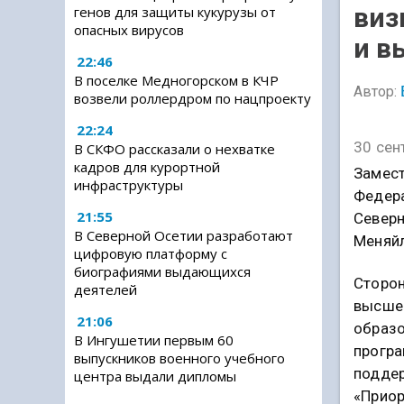
виз
генов для защиты кукурузы от
опасных вирусов
и в
22:46
В поселке Медногорском в КЧР
Автор:
возвели роллердром по нацпроекту
22:24
30 сен
В СКФО рассказали о нехватке
кадров для курортной
Замест
инфраструктуры
Федера
21:55
Северн
В Северной Осетии разработают
Меняйл
цифровую платформу с
биографиями выдающихся
Сторон
деятелей
высшег
21:06
образо
В Ингушетии первым 60
прогр
выпускников военного учебного
поддер
центра выдали дипломы
«Приор