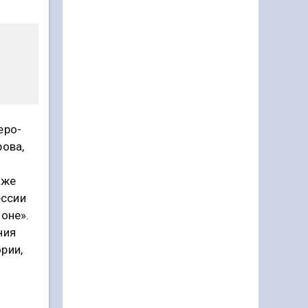
еро-
рова,
кже
ессии
оне».
ния
рии,