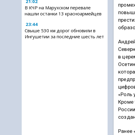
21:02
проме
В КЧР на Марухском перевале
повыше
нашли останки 13 красноармейцев
прести
23:44
образо
Свыше 530 км дорог обновили в
Ингушетии за последние шесть лет
Андрей
Северн
в цере
Осетин
котора
предпр
цифров
«Роль 
Кроме 
России
создан
Ранее 