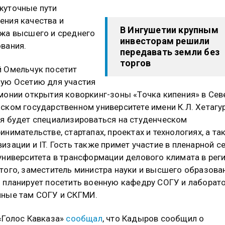
жуточные пути
ния качества и
В Ингушетии крупным
жа высшего и среднего
инвесторам решили
вания.
передавать земли без
торгов
 Омельчук посетит
ую Осетию для участия
монии открытия коворкинг-зоны «Точка кипения» в Сев
ском государственном университете имени К.Л. Хетагу
я будет специализироваться на студенческом
инимательстве, стартапах, проектах и технологиях, а та
изации и IT. Гость также примет участие в пленарной с
университета в трансформации делового климата в реги
того, заместитель министра науки и высшего образова
 планирует посетить военную кафедру СОГУ и лаборато
ные там СОГУ и СКГМИ.
«Голос Кавказа»
сообщал
, что Кадыров сообщил о