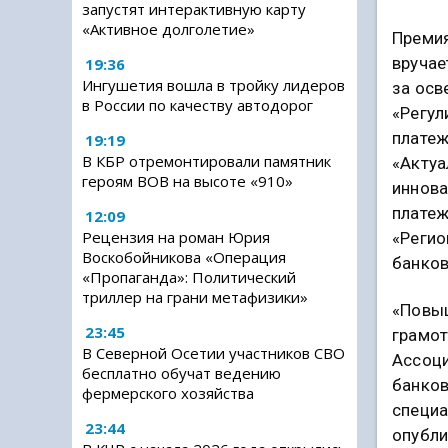
запустят интерактивную карту
«Активное долголетие»
Премия
вручае
19:36
Ингушетия вошла в тройку лидеров
за осв
в России по качеству автодорог
«Регул
платеж
19:19
В КБР отремонтировали памятник
«Актуа
героям ВОВ на высоте «910»
иннова
платеж
12:09
Рецензия на роман Юрия
«Регио
Воскобойникова «Операция
банков
«Пропаганда»: Политический
триллер на грани метафизики»
«Повы
23:45
грамот
В Северной Осетии участников СВО
Ассоци
бесплатно обучат ведению
банков
фермерского хозяйства
специа
23:44
опубли