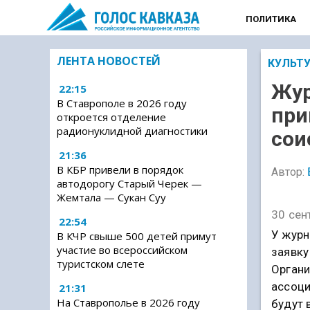
ПОЛИТИКА
ЛЕНТА НОВОСТЕЙ
КУЛЬТ
Жур
22:15
В Ставрополе в 2026 году
при
откроется отделение
радионуклидной диагностики
сои
21:36
В КБР привели в порядок
Автор:
автодорогу Старый Черек —
Жемтала — Сукан Суу
30 сен
22:54
У журн
В КЧР свыше 500 детей примут
участие во всероссийском
заявку
туристском слете
Органи
ассоци
21:31
На Ставрополье в 2026 году
будут 