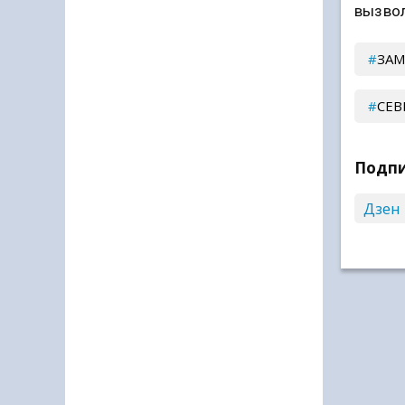
вызвол
ЗАМ
СЕВ
Подпи
Дзен