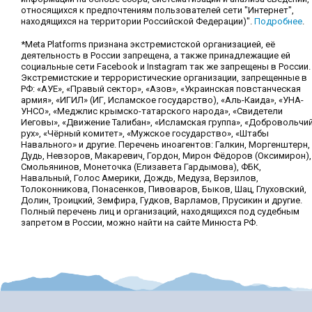
относящихся к предпочтениям пользователей сети "Интернет",
находящихся на территории Российской Федерации)".
Подробнее
.
*Meta Platforms признана экстремистской организацией, её
деятельность в России запрещена, а также принадлежащие ей
социальные сети Facebook и Instagram так же запрещены в России.
Экстремистские и террористические организации, запрещенные в
РФ: «АУЕ», «Правый сектор», «Азов», «Украинская повстанческая
армия», «ИГИЛ» (ИГ, Исламское государство), «Аль-Каида», «УНА-
УНСО», «Меджлис крымско-татарского народа», «Свидетели
Иеговы», «Движение Талибан», «Исламская группа», «Добровольчи
рух», «Чёрный комитет», «Мужское государство», «Штабы
Навального» и другие. Перечень иноагентов: Галкин, Моргенштерн,
Дудь, Невзоров, Макаревич, Гордон, Мирон Фёдоров (Оксимирон),
Смольянинов, Монеточка (Елизавета Гардымова), ФБК,
Навальный, Голос Америки, Дождь, Медуза, Верзилов,
Толоконникова, Понасенков, Пивоваров, Быков, Шац, Глуховский,
Долин, Троицкий, Земфира, Гудков, Варламов, Прусикин и другие.
Полный перечень лиц и организаций, находящихся под судебным
запретом в России, можно найти на сайте Минюста РФ.