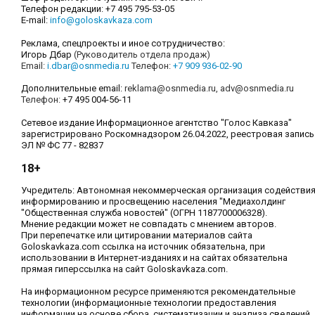
Телефон редакции: +7 495 795-53-05
E-mail:
info@goloskavkaza.com
Реклама, спецпроекты и иное сотрудничество:
Игорь Дбар
(Руководитель отдела продаж)
Email:
i.dbar@osnmedia.ru
Телефон:
+7 909 936-02-90
Дополнительные email:
reklama@osnmedia.ru
,
adv@osnmedia.ru
Телефон:
+7 495 004-56-11
Сетевое издание Информационное агентство "Голос Кавказа"
зарегистрировано Роскомнадзором 26.04.2022, реестровая запись
ЭЛ № ФС 77 - 82837
18+
Учредитель: Автономная некоммерческая организация содействи
информированию и просвещению населения "Медиахолдинг
"Общественная служба новостей" (ОГРН 1187700006328).
Мнение редакции может не совпадать с мнением авторов.
При перепечатке или цитировании материалов сайта
Goloskavkaza.com ссылка на источник обязательна, при
использовании в Интернет-изданиях и на сайтах обязательна
прямая гиперссылка на сайт Goloskavkaza.com.
На информационном ресурсе применяются рекомендательные
технологии (информационные технологии предоставления
информации на основе сбора, систематизации и анализа сведений,