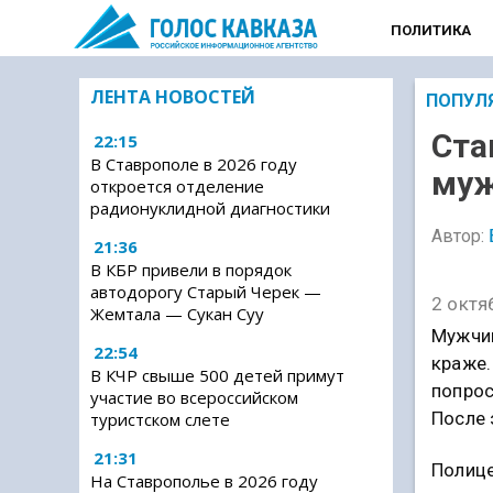
ПОЛИТИКА
ЛЕНТА НОВОСТЕЙ
ПОПУЛ
Ста
22:15
В Ставрополе в 2026 году
муж
откроется отделение
радионуклидной диагностики
Автор:
21:36
В КБР привели в порядок
автодорогу Старый Черек —
2 октя
Жемтала — Сукан Суу
Мужчин
22:54
краже.
В КЧР свыше 500 детей примут
попрос
участие во всероссийском
После 
туристском слете
21:31
Полиц
На Ставрополье в 2026 году