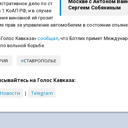
Москве с Антоном Вайн
стративное дело по ст.
Сергеем Собяниным
ч.1 КоАП РФ, и в случае
ния виновной ей грозит
е прав за управление автомобилем в состоянии опьяне
«Голос Кавказа»
сообщал
, что Ботлих примет Междуна
 по вольной борьбе.
РИЯ
СТАВРОПОЛЬЕ
сывайтесь на Голос Кавказа:
 Новости
|
Telegram