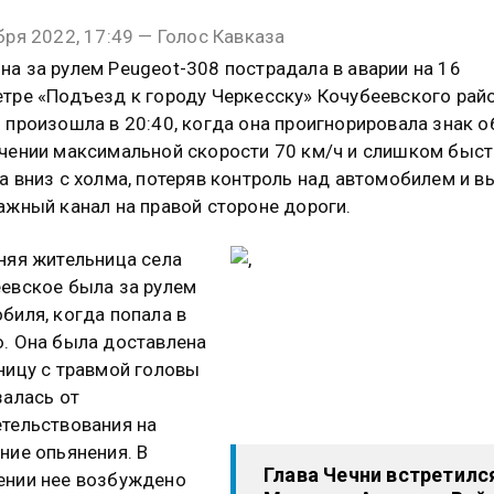
бря 2022, 17:49 — Голос Кавказа
а за рулем Peugeot-308 пострадала в аварии на 16
тре «Подъезд к городу Черкесску» Кочубеевского райо
 произошла в 20:40, когда она проигнорировала знак о
чении максимальной скорости 70 км/ч и слишком быс
а вниз с холма, потеряв контроль над автомобилем и в
ажный канал на правой стороне дороги.
няя жительница села
евское была за рулем
биля, когда попала в
. Она была доставлена
ницу с травмой головы
залась от
тельствования на
ние опьянения. В
Глава Чечни встретилс
ении нее возбуждено