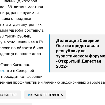
шленницу, которой
ась 39-летняя местная
ница, ранее судимая.
явила о продаже
на в отдел внутренних
умма ущерба составила
20 тысяч рублей,
Делегация Северной
у в отношении нее в ГУ
Осетии представила
ссии по области было
республику на
дено уголовное дело.
туристическом форум
«Открытый Дагестан
«Голос Кавказа»
2022»
ал
, что в Северной
 проходит конференция,
енная профилактике и лечению эндокринных заболева
АКОМСТВО
КРАЖА ТЕЛЕФОНА