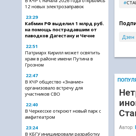
В КЧР с начала 2026 года открылись
СТА
12 новых электрозаправок
23:29
Подпи
Кабмин РФ выделил 1 млрд руб.
на помощь пострадавшим от
паводков Дагестану и Чечне
Дзен
22:51
Патриарх Кирилл может освятить
храм в районе имени Путина в
Грозном
22:47
ПОПУЛ
В КЧР общество «Знание»
организовало встречу для
Нет
участников СВО
ино
22:40
Ста
В Черкесске откроют новый парк с
амфитеатром
23:24
Автор:
В КБГУ инициировали разработку