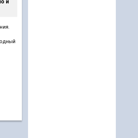
о и
ния.
родный