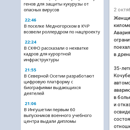
генов для защиты кукурузы от
опасных вирусов
2 октя
Женщин
22:46
киломе
В поселке Медногорском в КЧР
возвели роллердром по нацпроекту
Авария
ограни
22:24
поехал
В СКФО рассказали о нехватке
кадров для курортной
в дрен
инфраструктуры
35-лет
21:55
Кочубе
В Северной Осетии разработают
цифровую платформу с
автомо
биографиями выдающихся
аварию
деятелей
в боль
21:06
и отка
В Ингушетии первым 60
освиде
выпускников военного учебного
состоя
центра выдали дипломы
отнош