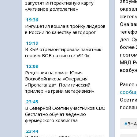
злоумы
запустят интерактивную карту
оказал
«Активное долголетие»
житель
19:36
Она за
Ингушетия вошла в тройку лидеров
телефо
в России по качеству автодорог
дел. С
19:19
более 
В КБР отремонтировали памятник
поэтом
героям ВОВ на высоте «910»
МВД Ро
12:09
возбуж
Рецензия на роман Юрия
Воскобойникова «Операция
Ранее 
«Пропаганда»: Политический
триллер на грани метафизики»
сообщ
Осетии
23:45
посвящ
В Северной Осетии участников СВО
бесплатно обучат ведению
фермерского хозяйства
ЗН
23:44