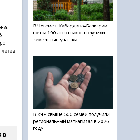
В Чегеме в Кабардино-Балкарии
на.
почти 100 льготников получили
б
земельные участки
тро
ылетев
В КЧР свыше 500 семей получили
региональный маткапитал в 2026
году
я в