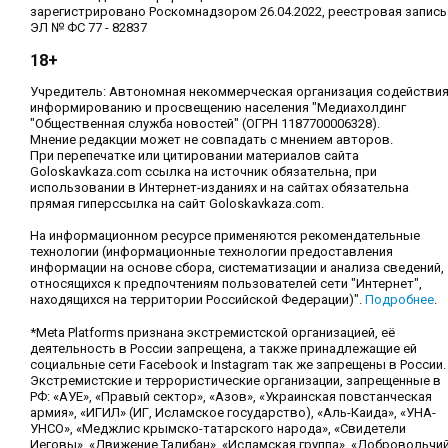
зарегистрировано Роскомнадзором 26.04.2022, реестровая запись
ЭЛ № ФС 77 - 82837
18+
Учредитель: Автономная некоммерческая организация содействи
информированию и просвещению населения "Медиахолдинг
"Общественная служба новостей" (ОГРН 1187700006328).
Мнение редакции может не совпадать с мнением авторов.
При перепечатке или цитировании материалов сайта
Goloskavkaza.com ссылка на источник обязательна, при
использовании в Интернет-изданиях и на сайтах обязательна
прямая гиперссылка на сайт Goloskavkaza.com.
На информационном ресурсе применяются рекомендательные
технологии (информационные технологии предоставления
информации на основе сбора, систематизации и анализа сведений,
относящихся к предпочтениям пользователей сети "Интернет",
находящихся на территории Российской Федерации)".
Подробнее
.
*Meta Platforms признана экстремистской организацией, её
деятельность в России запрещена, а также принадлежащие ей
социальные сети Facebook и Instagram так же запрещены в России.
Экстремистские и террористические организации, запрещенные в
РФ: «АУЕ», «Правый сектор», «Азов», «Украинская повстанческая
армия», «ИГИЛ» (ИГ, Исламское государство), «Аль-Каида», «УНА-
УНСО», «Меджлис крымско-татарского народа», «Свидетели
Иеговы», «Движение Талибан», «Исламская группа», «Добровольчи