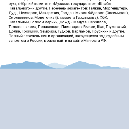
рух», «Чёрный комитет», «Мужское государство», «Штабы
Навального» и другие. Перечень иноагентов: Галкин, Моргенштерн,
Дудь, Невзоров, Макаревич, Гордон, Мирон Фёдоров (Оксимирон),
Смольянинов, Монеточка (Елизавета Гардымова), ФБК,
Навальный, Голос Америки, Дождь, Медуза, Верзилов,
Толоконникова, Понасенков, Пивоваров, Быков, Шац, Глуховский,
Долин, Троицкий, Земфира, Гудков, Варламов, Прусикин и другие.
Полный перечень лиц и организаций, находящихся под судебным
запретом в России, можно найти на сайте Минюста РФ.