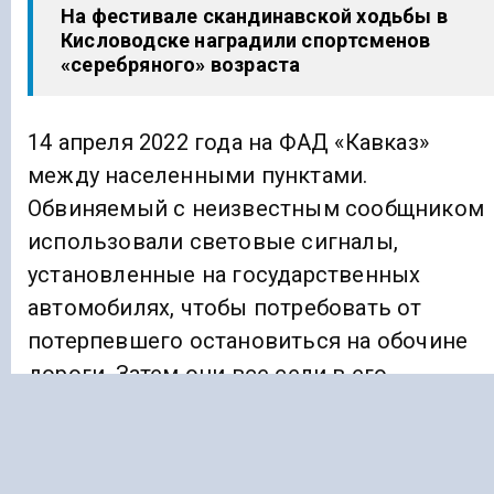
На фестивале скандинавской ходьбы в
Кисловодске наградили спортсменов
«серебряного» возраста
14 апреля 2022 года на ФАД «Кавказ»
между населенными пунктами.
Обвиняемый с неизвестным сообщником
использовали световые сигналы,
установленные на государственных
автомобилях, чтобы потребовать от
потерпевшего остановиться на обочине
дороги. Затем они все сели в его
автомобиль и отвезли в уединенное
место, где угрожали ему оружием, если он
не отдаст им сумку с деньгами.