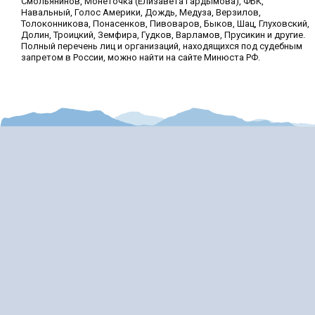
Смольянинов, Монеточка (Елизавета Гардымова), ФБК,
Навальный, Голос Америки, Дождь, Медуза, Верзилов,
Толоконникова, Понасенков, Пивоваров, Быков, Шац, Глуховский,
Долин, Троицкий, Земфира, Гудков, Варламов, Прусикин и другие.
Полный перечень лиц и организаций, находящихся под судебным
запретом в России, можно найти на сайте Минюста РФ.