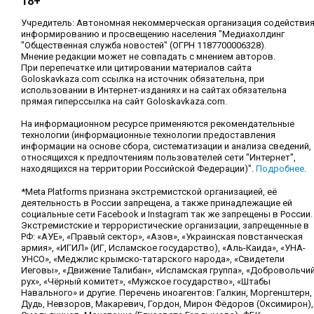
18+
Учредитель: Автономная некоммерческая организация содействи
информированию и просвещению населения "Медиахолдинг
"Общественная служба новостей" (ОГРН 1187700006328).
Мнение редакции может не совпадать с мнением авторов.
При перепечатке или цитировании материалов сайта
Goloskavkaza.com ссылка на источник обязательна, при
использовании в Интернет-изданиях и на сайтах обязательна
прямая гиперссылка на сайт Goloskavkaza.com.
На информационном ресурсе применяются рекомендательные
технологии (информационные технологии предоставления
информации на основе сбора, систематизации и анализа сведений,
относящихся к предпочтениям пользователей сети "Интернет",
находящихся на территории Российской Федерации)".
Подробнее
.
*Meta Platforms признана экстремистской организацией, её
деятельность в России запрещена, а также принадлежащие ей
социальные сети Facebook и Instagram так же запрещены в России.
Экстремистские и террористические организации, запрещенные в
РФ: «АУЕ», «Правый сектор», «Азов», «Украинская повстанческая
армия», «ИГИЛ» (ИГ, Исламское государство), «Аль-Каида», «УНА-
УНСО», «Меджлис крымско-татарского народа», «Свидетели
Иеговы», «Движение Талибан», «Исламская группа», «Добровольчи
рух», «Чёрный комитет», «Мужское государство», «Штабы
Навального» и другие. Перечень иноагентов: Галкин, Моргенштерн,
Дудь, Невзоров, Макаревич, Гордон, Мирон Фёдоров (Оксимирон),