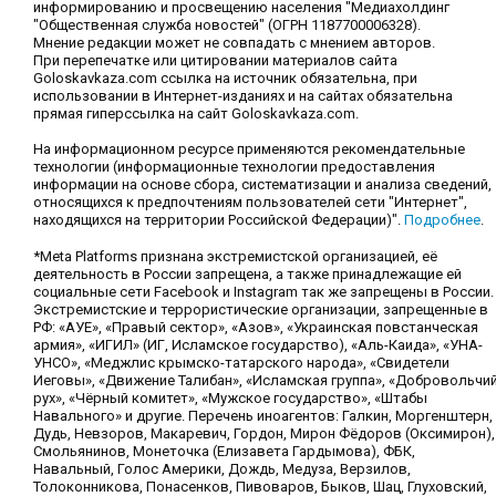
информированию и просвещению населения "Медиахолдинг
"Общественная служба новостей" (ОГРН 1187700006328).
Мнение редакции может не совпадать с мнением авторов.
При перепечатке или цитировании материалов сайта
Goloskavkaza.com ссылка на источник обязательна, при
использовании в Интернет-изданиях и на сайтах обязательна
прямая гиперссылка на сайт Goloskavkaza.com.
На информационном ресурсе применяются рекомендательные
технологии (информационные технологии предоставления
информации на основе сбора, систематизации и анализа сведений,
относящихся к предпочтениям пользователей сети "Интернет",
находящихся на территории Российской Федерации)".
Подробнее
.
*Meta Platforms признана экстремистской организацией, её
деятельность в России запрещена, а также принадлежащие ей
социальные сети Facebook и Instagram так же запрещены в России.
Экстремистские и террористические организации, запрещенные в
РФ: «АУЕ», «Правый сектор», «Азов», «Украинская повстанческая
армия», «ИГИЛ» (ИГ, Исламское государство), «Аль-Каида», «УНА-
УНСО», «Меджлис крымско-татарского народа», «Свидетели
Иеговы», «Движение Талибан», «Исламская группа», «Добровольчи
рух», «Чёрный комитет», «Мужское государство», «Штабы
Навального» и другие. Перечень иноагентов: Галкин, Моргенштерн,
Дудь, Невзоров, Макаревич, Гордон, Мирон Фёдоров (Оксимирон),
Смольянинов, Монеточка (Елизавета Гардымова), ФБК,
Навальный, Голос Америки, Дождь, Медуза, Верзилов,
Толоконникова, Понасенков, Пивоваров, Быков, Шац, Глуховский,